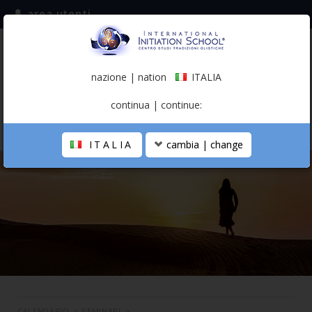
area utenti
iscriviti alla mailing list
ITALIA
(italiano)
nazione | nation
ITALIA
0,00 €
continua | continue:
ITALIA
cambia | change
LA SCUOLA
PERCORSO PERSONALE
PROFESSIONISTA OLISTICO
CALENDARIO
CONTATTI
SHOP
CALENDARIO
>
SEMINARI
>