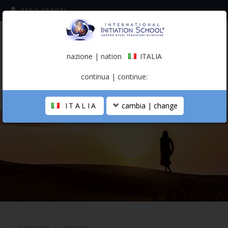
area utenti
iscriviti alla mailing list
ITALIA
(italiano)
nazione | nation
ITALIA
0,00 €
continua | continue:
ITALIA
cambia | change
LA SCUOLA
PERCORSO PERSONALE
PROFESSIONISTA OLISTICO
CALENDARIO
CONTATTI
SHOP
CALENDARIO
>
SEMINARI
>