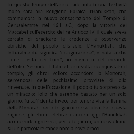
In questo tempo dell’anno cade infatti una festività
molto cara alla Religione Ebraica: l’Hanukkah, che
commemora la nuova consacrazione del Tempio di
Gerusalemme nel 164 a.C., dopo la vittoria dei
Maccabei sull’esercito del re Antioco IV, il quale aveva
cercato di sradicare le credenze e osservanze
ebraiche del popolo d’Israele. L’Hanukkah, che
letteralmente significa “inaugurazione”, è nota anche
come “Festa dei Lumi”, in memoria del miracolo
dell’olio. Secondo il Talmud, una volta riconquistato il
tempio, gli ebrei vollero accendere la Menorah,
servendosi delle pochissimo provviste di olio
rinvenute. In quell’occasione, il popolo fu sorpreso da
un miracolo: l’olio che sarebbe bastato per un solo
giorno, fu sufficiente invece per tenere viva la fiamma
della Menorah per otto giorni consecutivi. Per questa
ragione, gli ebrei celebrano ancora oggi l’Hanukkah
accendendo ogni sera, per otto giorni, un nuovo lume
su un particolare candelabro a nove bracci.