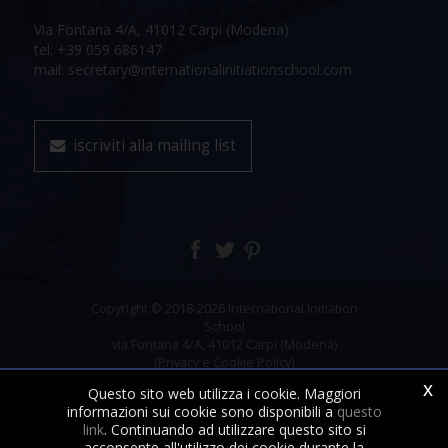
Via Fontana 4/A, 41012 Carpi (Modena)
tel: +39 059 686147
mail: secretary@internationalinitiationschool.com
iscriviti alla mailing list
Copyright © 2018-2026 International Initiation
School
via Fontana 4/A, 41012 Carpi (Modena)
[Privacy e Cookie Policy]
x
Questo sito web utilizza i cookie. Maggiori
informazioni sui cookie sono disponibili a
questo
link
. Continuando ad utilizzare questo sito si
acconsente all'utilizzo dei cookie durante la