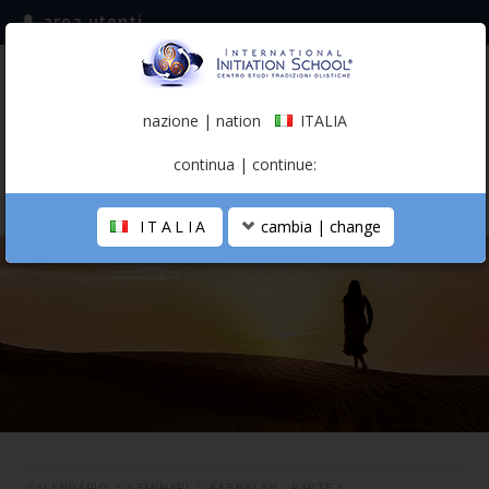
area utenti
iscriviti alla mailing list
ITALIA
(italiano)
nazione | nation
ITALIA
0,00 €
continua | continue:
ITALIA
cambia | change
LA SCUOLA
PERCORSO PERSONALE
PROFESSIONISTA OLISTICO
CALENDARIO
CONTATTI
SHOP
CALENDARIO
>
SEMINARI
>
KABBALAH - PARTE 1