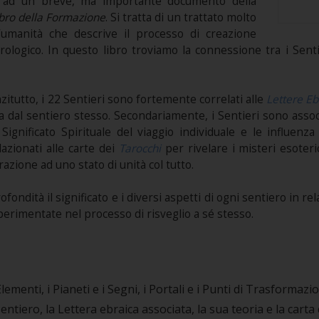
va ad un breve, ma importante documento della
ibro della Formazione
. Si tratta di un trattato molto
ll’umanità che descrive il processo di creazione
logico. In questo libro troviamo la connessione tra i Senti
nzitutto, i 22 Sentieri sono fortemente correlati alle
Lettere Eb
dal sentiero stesso. Secondariamente, i Sentieri sono associat
Significato Spirituale del viaggio individuale e le influenz
lazionati alle carte dei
Tarocchi
per rivelare i misteri esoteri
zione ad uno stato di unità col tutto.
ondità il significato e i diversi aspetti di ogni sentiero in 
rimentate nel processo di risveglio a sé stesso.
 Elementi, i Pianeti e i Segni, i Portali e i Punti di Trasformazi
entiero, la Lettera ebraica associata, la sua teoria e la carta