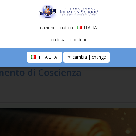
nazione | nation
ITALIA
continua | continue:
te 2
ITALIA
cambia | change
mento di Coscienza