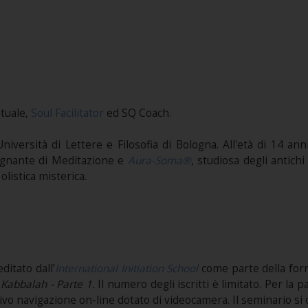
ituale,
Soul Facilitator
ed SQ Coach.
l’Università di Lettere e Filosofia di Bologna. All'età di 14 
egnante di Meditazione e
Aura-Soma®
, studiosa degli antic
olistica misterica.
ditato dall’
International Initiation School
come parte della fo
Kabbalah - Parte 1.
Il numero degli iscritti è limitato. Per la
ivo navigazione on-line dotato di videocamera. Il seminario si c