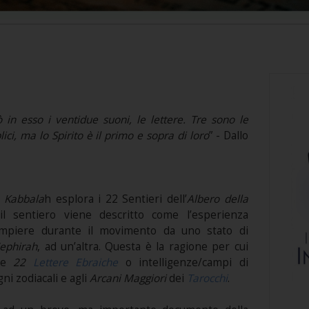
ò in esso i ventidue suoni, le lettere. Tre sono le
ci, ma lo Spirito è il primo e sopra di loro
” - Dallo
a
Kabbala
h esplora i 22 Sentieri dell’
Albero della
 il sentiero viene descritto come l’esperienza
ompiere durante il movimento da uno stato di
ephirah
, ad un’altra. Questa è la ragione per cui
lle
22
Lettere Ebraiche
o intelligenze/campi di
gni zodiacali e agli
Arcani Maggiori
dei
Tarocchi
.