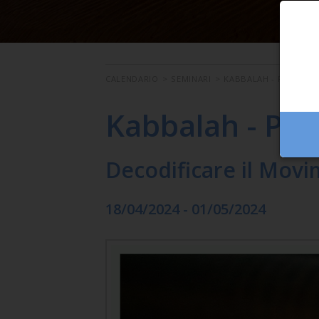
CALENDARIO
>
SEMINARI
>
KABBALAH - PARTE 2
Kabbalah - Par
Decodificare il Movi
18/04/2024 - 01/05/2024