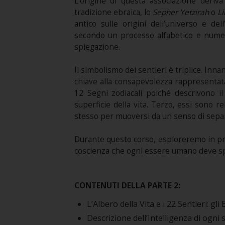
L’origine di questa associazione deri
tradizione ebraica, lo
Sepher Yetzirah
o
L
antico sulle origini dell’universo e de
secondo un processo alfabetico e numero
spiegazione.
Il simbolismo dei sentieri è triplice. Inna
chiave alla consapevolezza rappresentata 
12 Segni zodiacali poiché descrivono il 
superficie della vita. Terzo, essi sono re
stesso per muoversi da un senso di separa
Durante questo corso, esploreremo in prof
coscienza che ogni essere umano deve spe
CONTENUTI DELLA PARTE 2:
L’Albero della Vita e i 22 Sentieri: gli
Descrizione dell’Intelligenza di ogni s