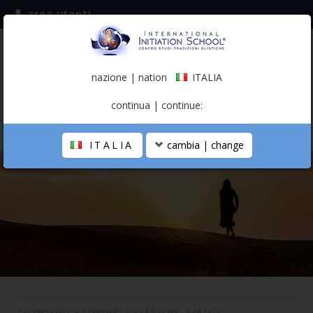
area utenti
iscriviti alla mailing list
ITALIA
(italiano)
nazione | nation
ITALIA
0,00 €
continua | continue:
ITALIA
cambia | change
LA SCUOLA
PERCORSO PERSONALE
PROFESSIONISTA OLISTICO
CALENDARIO
CONTATTI
SHOP
CALENDARIO
>
SEMINARI
>
KABBALAH - PARTE 2