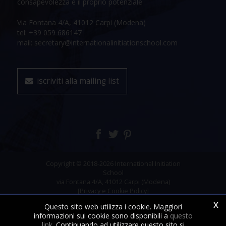
consapevolezza e il proprio potenziale
Via Fontana 4/A, 41012 Carpi (Modena)
tel: +39 059 686147
mail: secretary@internationalinitiationschool.com
iscriviti alla mailing list
Copyright © 2018-2026 International Initiation
School
via Fontana 4/A, 41012 Carpi (Modena)
[Privacy e Cookie Policy]
x
Questo sito web utilizza i cookie. Maggiori
informazioni sui cookie sono disponibili a
questo
link
. Continuando ad utilizzare questo sito si