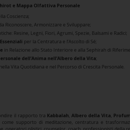
phirot e Mappa Olfattiva Personale
la Coscienza;
da Riconoscere, Armonizzare e Sviluppare;
iche: Resine, Legni, Fiori, Agrumi, Spezie, Balsami e Radici;
 Essenziali
per la Centratura e l’Ascolto di Sé;
le
in Relazione allo Stato Interiore e alla Sephirah di Riferim
rsonale dell’Anima nell’Albero della Vita
;
 nella Vita Quotidiana e nel Percorso di Crescita Personale.
ondire il rapporto tra
Kabbalah
,
Albero della Vita
,
Profum
come supporto di meditazione, centratura e trasformaz
he, operatori olistici, counselor, coach, professionisti della r