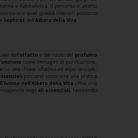
tativa e Kabbalistica.
Il percorso è adatto
iconoscere quali qualità interiori possono
le
Sephirot
dell’
Albero della Vita
.
ale dell’
olfatto
e del ruolo del
profumo
l’unzione
come immagini di purificazione,
erso una chiave olfattiva ed esperienziale,
essenziali
possano sostenere una pratica
’Anima nell’Albero della Vita
offre una
consapevole degli
oli essenziali
, favorendo