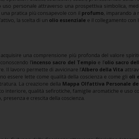
ro uso personale attraverso una prospettiva simbolica, medi
e una pratica più consapevole con il
profumo
, imparando a r
attivo, la scelta di un
olio essenziale
e il collegamento con 
acquisire una comprensione più profonda del valore spiritu
riconoscendo l’
incenso sacro del Tempio
e l’
olio sacro del
re.
Il lavoro permette di avvicinare l’
Albero della Vita
attrav
o essere lette come qualità della coscienza e come gli
oli 
tratura.
La creazione della
Mappa Olfattiva Personale dell
to interiore, qualità sefirotiche, famiglie aromatiche e uso 
 presenza e crescita della coscienza.