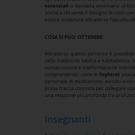
essenziali
o desidera avvicinarsi al lo
anche a chi sente il bisogno di costruir
essere sostenute attraverso l’ascolto olf
COSA SI PUO' OTTENERE:
Attraverso questo percorso è possibile 
nella tradizione biblica e Kabbalistica, 
consacrazione e trasformazione interio
comprendendo come le
Sephirot
possan
personale di meditazione, ascolto e cen
prima traccia concreta per collegare sta
una relazione più profonda tra profumo,
Insegnanti