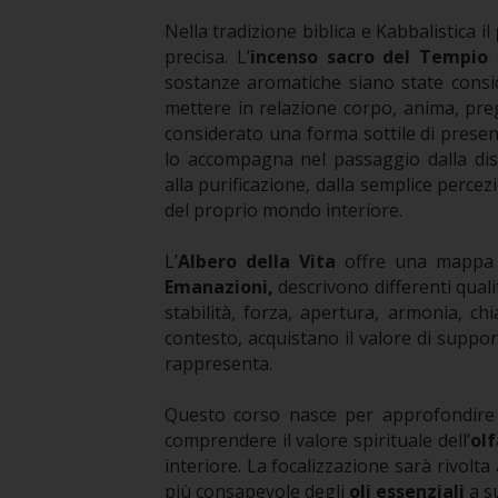
Nella tradizione biblica e Kabbalistica il
precisa. L’
incenso sacro del Tempio
e
sostanze aromatiche siano state consid
mettere in relazione corpo, anima, pre
considerato una forma sottile di presen
lo accompagna nel passaggio dalla dis
alla purificazione, dalla semplice perc
del proprio mondo interiore.
L’
Albero della Vita
offre una mappa p
Emanazioni,
descrivono differenti qual
stabilità, forza, apertura, armonia, ch
contesto, acquistano il valore di suppor
rappresenta.
Questo corso nasce per approfondire
comprendere il valore spirituale dell’
ol
interiore. La focalizzazione sarà rivolt
più consapevole degli
oli essenziali
a s