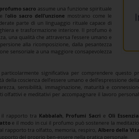
profumo sacro
assume una funzione spirituale
 l’
olio sacro dell’unzione
mostrano come le
erate parte di un linguaggio rituale capace di
ghiera e trasformazione interiore. Il profumo è
za, una qualità che attraversa l’essere umano e
persione alla ricomposizione, dalla pesantezza
ezione sensoriale a una maggiore consapevolezza
articolarmente significativa per comprendere questo p
ità della coscienza dell’essere umano e dell’espressione del
iarezza, sensibilità, immaginazione, maturità e connession
ti olfattivi e meditativi per accompagnare il lavoro personal
 il rapporto tra
Kabbalah
,
Profumi Sacri
e
Oli Essenzia
fatto
e il modo in cui il profumo può sostenere la meditazione
a al rapporto tra olfatto, memoria, respiro,
Albero della Vit
upporto del proprio ben-essere nella pratica personale.