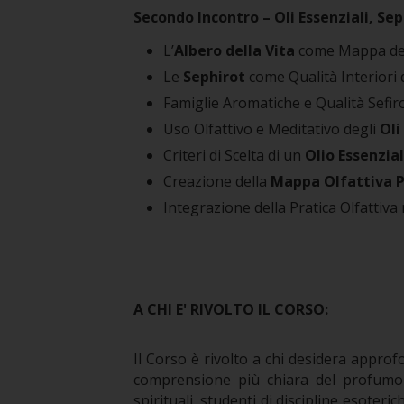
Secondo Incontro – Oli Essenziali, Se
L’
Albero della Vita
come Mappa del
Le
Sephirot
come Qualità Interiori 
Famiglie Aromatiche e Qualità Sefirot
Uso Olfattivo e Meditativo degli
Oli
Criteri di Scelta di un
Olio Essenzia
Creazione della
Mappa Olfattiva Pe
Integrazione della Pratica Olfattiva
A CHI E' RIVOLTO IL CORSO:
Il Corso è rivolto a chi desidera approf
comprensione più chiara del profumo 
spirituali, studenti di discipline esoteric