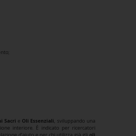
ento;
i Sacri
e
Oli Essenziali
, sviluppando una
ione interiore.
È indicato per ricercatori
elazione d’aiuto e per chi utilizza già gli
oli