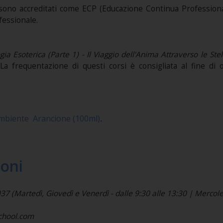
ono accreditati come ECP (Educazione Continua Professional
fessionale.
gia Esoterica (Parte 1) - Il Viaggio dell'Anima Attraverso le Stel
La frequentazione di questi corsi è consigliata al fine d
biente Arancione (100ml)
.
ioni
(Martedì, Giovedì e Venerdì - dalle 9:30 alle 13:30 | Mercoled
school.com