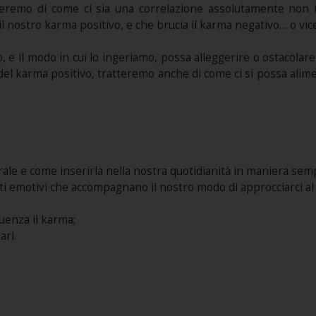
leremo di come ci sia una correlazione assolutamente non t
l nostro karma positivo, e che brucia il karma negativo… o vic
e il modo in cui lo ingeriamo, possa alleggerire o ostacolare 
 del karma positivo, tratteremo anche di come ci si possa ali
rale e come inserirla nella nostra quotidianità in maniera semp
ti emotivi che accompagnano il nostro modo di approcciarci al 
uenza il karma;
ari.