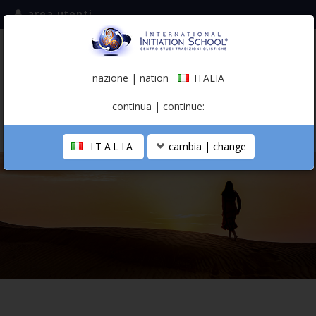
area utenti
iscriviti alla mailing list
ITALIA
(italiano)
nazione | nation
ITALIA
0,00 €
continua | continue:
ITALIA
cambia | change
LA SCUOLA
PERCORSO PERSONALE
PROFESSIONISTA OLISTICO
CALENDARIO
CONTATTI
SHOP