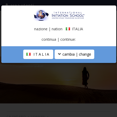
area utenti
iscriviti alla mailing list
ITALIA
(italiano)
nazione | nation
ITALIA
0,00 €
continua | continue:
ITALIA
cambia | change
LA SCUOLA
PERCORSO PERSONALE
PROFESSIONISTA OLISTICO
CALENDARIO
CONTATTI
SHOP
CALENDARIO
>
SEMINARI
>