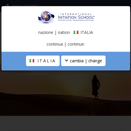
area utenti
iscriviti alla mailing list
ITALIA
(italiano)
nazione | nation
ITALIA
0,00 €
continua | continue:
ITALIA
cambia | change
LA SCUOLA
PERCORSO PERSONALE
PROFESSIONISTA OLISTICO
CALENDARIO
CONTATTI
SHOP