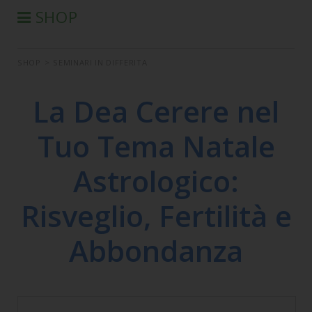
SHOP
®
PRODOTTI AURA-SOMA
SHOP
>
SEMINARI IN DIFFERITA
PRODOTTI IIS
SEMINARI
La Dea Cerere nel
SEMINARI IN DIFFERITA
Tuo Tema Natale
LIBRI
CONDIZIONI DI VENDITA
Astrologico:
Risveglio, Fertilità e
Abbondanza