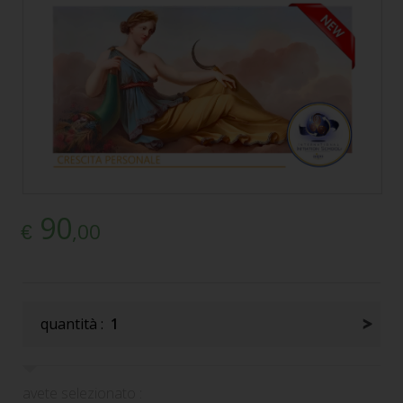
90
,00
€
quantità :
1
avete selezionato :