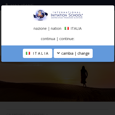
area utenti
iscriviti alla mailing list
ITALIA
(italiano)
nazione | nation
ITALIA
0,00 €
continua | continue:
ITALIA
cambia | change
LA SCUOLA
PERCORSO PERSONALE
PROFESSIONISTA OLISTICO
CALENDARIO
CONTATTI
SHOP
CALENDARIO
>
SEMINARI
>