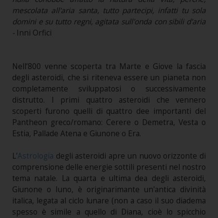
mescolata all'aria santa, tutto partecipi, infatti tu sola
domini e su tutto regni, agitata sull'onda con sibili d'aria
-
Inni Orfici
Nell’800 venne scoperta tra Marte e Giove la fascia
degli asteroidi, che si riteneva essere un pianeta non
completamente sviluppatosi o successivamente
distrutto. I primi quattro asteroidi che vennero
scoperti furono quelli di quattro dee importanti del
Pantheon greco/romano: Cerere o Demetra, Vesta o
Estia, Pallade Atena e Giunone o Era.
L'
Astrologia
degli asteroidi apre un nuovo orizzonte di
comprensione delle energie sottili presenti nel nostro
tema natale. La quarta e ultima dea degli asteroidi,
Giunone o Iuno, è originarimante un'antica divinità
italica, legata al ciclo lunare (non a caso il suo diadema
spesso è simile a quello di Diana, cioè lo spicchio