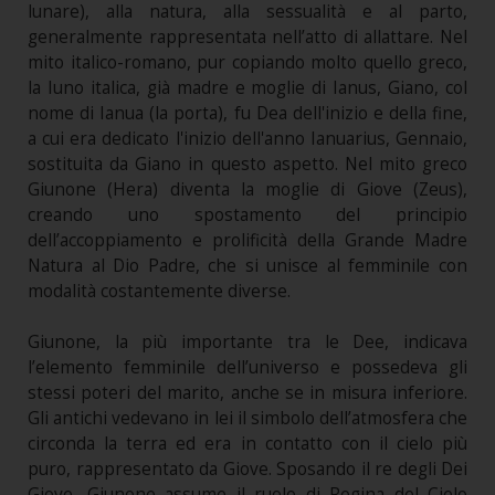
lunare), alla natura, alla sessualità e al parto,
generalmente rappresentata nell’atto di allattare. Nel
mito italico-romano, pur copiando molto quello greco,
la Iuno italica, già madre e moglie di Ianus, Giano, col
nome di Ianua (la porta), fu Dea dell'inizio e della fine,
a cui era dedicato l'inizio dell'anno Ianuarius, Gennaio,
sostituita da Giano in questo aspetto. Nel mito greco
Giunone (Hera) diventa la moglie di Giove (Zeus),
creando uno spostamento del principio
dell’accoppiamento e prolificità della Grande Madre
Natura al Dio Padre, che si unisce al femminile con
modalità costantemente diverse.
Giunone, la più importante tra le Dee, indicava
l’elemento femminile dell’universo e possedeva gli
stessi poteri del marito, anche se in misura inferiore.
Gli antichi vedevano in lei il simbolo dell’atmosfera che
circonda la terra ed era in contatto con il cielo più
puro, rappresentato da Giove. Sposando il re degli Dei
Giove, Giunone assume il ruolo di Regina del Cielo