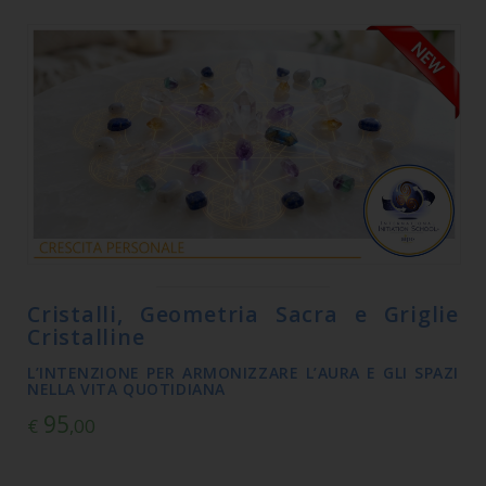
Cristalli, Geometria Sacra e Griglie
Cristalline
L’INTENZIONE PER ARMONIZZARE L’AURA E GLI SPAZI
NELLA VITA QUOTIDIANA
95
€
,00