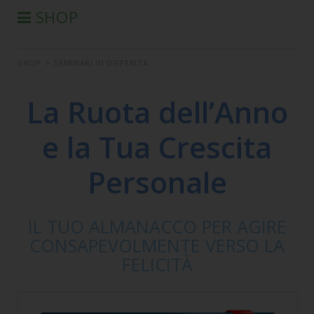
SHOP
®
PRODOTTI AURA-SOMA
SHOP
>
SEMINARI IN DIFFERITA
PRODOTTI IIS
SEMINARI
La Ruota dell’Anno
SEMINARI IN DIFFERITA
e la Tua Crescita
LIBRI
CONDIZIONI DI VENDITA
Personale
IL TUO ALMANACCO PER AGIRE
CONSAPEVOLMENTE VERSO LA
FELICITÀ