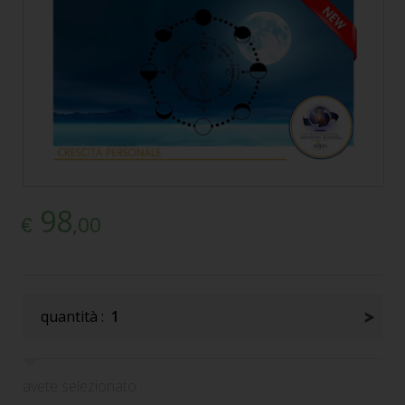
98
,00
€
quantità :
1
avete selezionato :