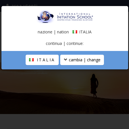
area utenti
iscriviti alla mailing list
ITALIA
(italiano)
nazione | nation
ITALIA
0,00 €
continua | continue:
ITALIA
cambia | change
LA SCUOLA
PERCORSO PERSONALE
PROFESSIONISTA OLISTICO
CALENDARIO
CONTATTI
SHOP