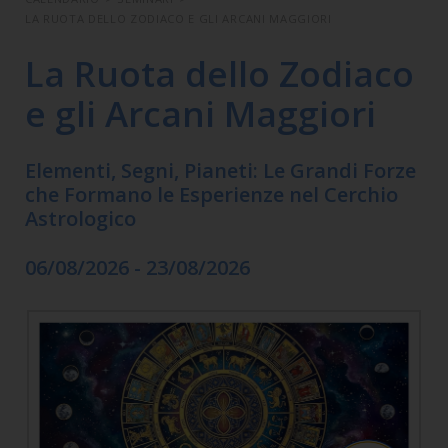
LA RUOTA DELLO ZODIACO E GLI ARCANI MAGGIORI
La Ruota dello Zodiaco
e gli Arcani Maggiori
Elementi, Segni, Pianeti: Le Grandi Forze
che Formano le Esperienze nel Cerchio
Astrologico
06/08/2026 - 23/08/2026