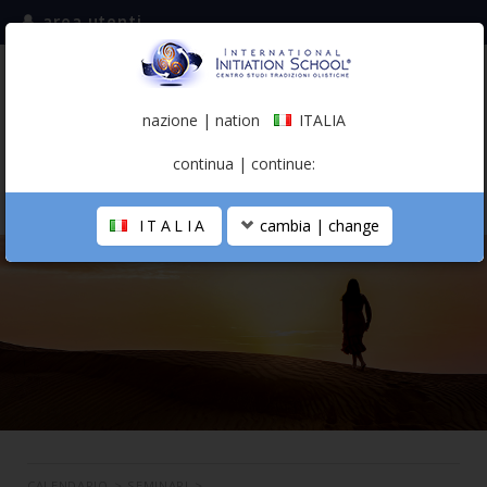
area utenti
iscriviti alla mailing list
ITALIA
(italiano)
nazione | nation
ITALIA
0,00 €
continua | continue:
ITALIA
cambia | change
LA SCUOLA
PERCORSO PERSONALE
PROFESSIONISTA OLISTICO
CALENDARIO
CONTATTI
SHOP
CALENDARIO
>
SEMINARI
>