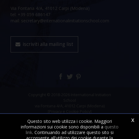
Via Fontana 4/A, 41012 Carpi (Modena)
tel: +39 059 686147
mail: secretary@internationalinitiationschool.com
iscriviti alla mailing list
Copyright © 2018-2026 International Initiation
School
via Fontana 4/A, 41012 Carpi (Modena)
[Privacy e Cookie Policy]
x
Questo sito web utilizza i cookie. Maggiori
informazioni sui cookie sono disponibili a
questo
link
. Continuando ad utilizzare questo sito si
acconsente all'utilizzo dei cookie durante la