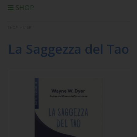
SHOP
®
PRODOTTI AURA-SOMA
SHOP
>
LIBRI
PRODOTTI IIS
SEMINARI
La Saggezza del Tao
SEMINARI IN DIFFERITA
LIBRI
CONDIZIONI DI VENDITA