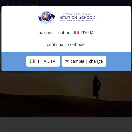
area utenti
iscriviti alla mailing list
ITALIA
(italiano)
nazione | nation
ITALIA
0,00 €
continua | continue:
ITALIA
cambia | change
LA SCUOLA
PERCORSO PERSONALE
PROFESSIONISTA OLISTICO
CALENDARIO
CONTATTI
SHOP