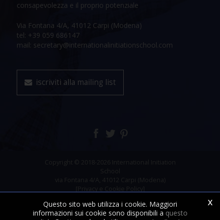
consapevolezza e il proprio potenziale
Via Fontana 4/A, 41012 Carpi (Modena)
tel: +39 059 686147
mail: secretary@internationalinitiationschool.com
iscriviti alla mailing list
Copyright © 2018-2026 International Initiation
School
via Fontana 4/A, 41012 Carpi (Modena)
[Privacy e Cookie Policy]
x
Questo sito web utilizza i cookie. Maggiori
informazioni sui cookie sono disponibili a
questo