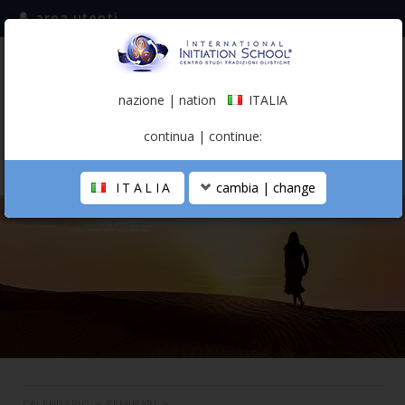
area utenti
iscriviti alla mailing list
ITALIA
(italiano)
nazione | nation
ITALIA
0,00 €
continua | continue:
ITALIA
cambia | change
LA SCUOLA
PERCORSO PERSONALE
PROFESSIONISTA OLISTICO
CALENDARIO
CONTATTI
SHOP
CALENDARIO
>
SEMINARI
>