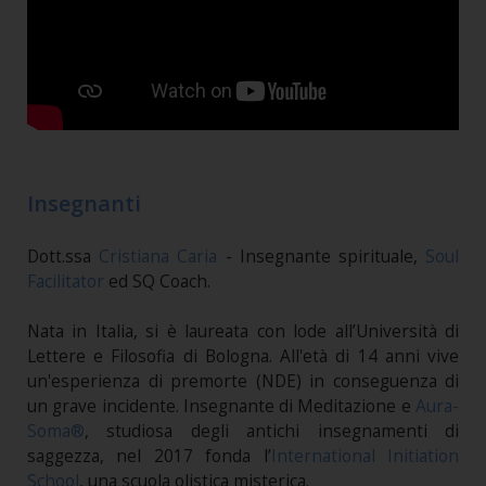
Insegnanti
Dott.ssa
Cristiana Caria
- Insegnante spirituale,
Soul
Facilitator
ed SQ Coach.
Nata in Italia, si è laureata con lode all’Università di
Lettere e Filosofia di Bologna. All'età di 14 anni vive
un'esperienza di premorte (NDE) in conseguenza di
un grave incidente. Insegnante di Meditazione e
Aura-
Soma®
, studiosa degli antichi insegnamenti di
saggezza, nel 2017 fonda l’
International Initiation
School
, una scuola olistica misterica.