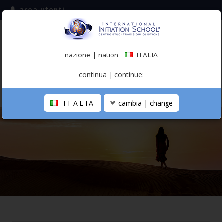
area utenti
iscriviti alla mailing list
ITALIA
(italiano)
nazione | nation
ITALIA
0,00 €
continua | continue:
ITALIA
cambia | change
LA SCUOLA
PERCORSO PERSONALE
PROFESSIONISTA OLISTICO
CALENDARIO
CONTATTI
SHOP