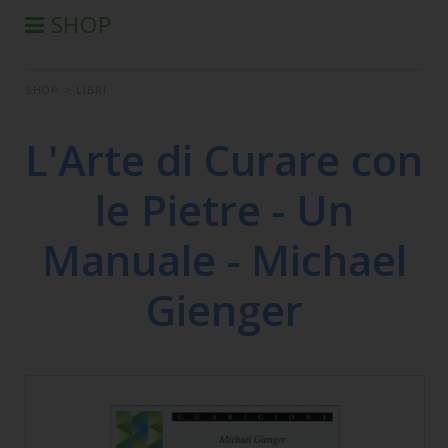
SHOP
®
PRODOTTI AURA-SOMA
SHOP
>
LIBRI
PRODOTTI IIS
SEMINARI
L'Arte di Curare con
SEMINARI IN DIFFERITA
le Pietre - Un
LIBRI
CONDIZIONI DI VENDITA
Manuale - Michael
Gienger