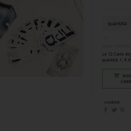
quantità :
avete selezion
Le 72 Carte deg
quantità: 1, € 
AGG
CAR
condividi