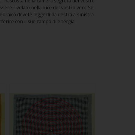
a, nascosta nella camera segreta del vostro
sere rivelato nella luce del vostro vero Sé,
ebraico dovete leggerli da destra a sinistra.
ferire con il suo campo di energia.