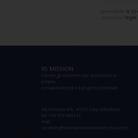
precedente:
le 22 
successivo:
finger 
IIS MISSION
Fornire gli strumenti per accrescere la
propria
consapevolezza e il proprio potenziale
Via Fontana 4/A, 41012 Carpi (Modena)
tel: +39 059 686147
mail:
secretary@internationalinitiationschool.com