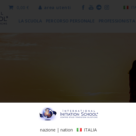
0,00 €
area utenti
IT
LA SCUOLA
PERCORSO PERSONALE
PROFESSIONISTA
nazione | nation
ITALIA