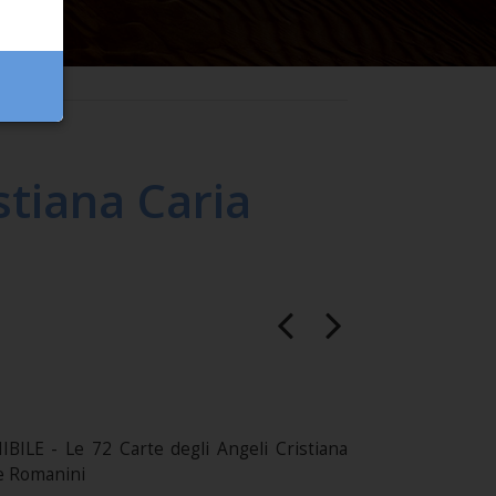
stiana Caria
ILE - Le 72 Carte degli Angeli Cristiana
de Romanini