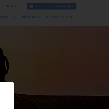
ALIA
(italiano)
iscriviti alla mailing list
 OLISTICO
CALENDARIO
CONTATTI
SHOP