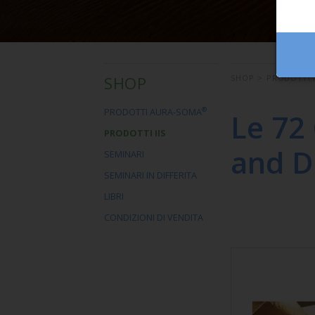
SHOP
SHOP
>
PRODOTTI I
®
PRODOTTI AURA-SOMA
Le 72 
PRODOTTI IIS
and D
SEMINARI
SEMINARI IN DIFFERITA
LIBRI
CONDIZIONI DI VENDITA