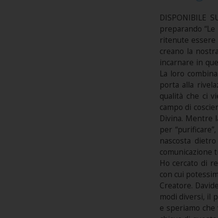
DISPONIBILE SU
preparando “Le L
ritenute essere 
creano la nostra
incarnare in que
La loro combina
porta alla rivel
qualità che ci 
campo di coscien
Divina. Mentre l
per “purificare”
nascosta dietro
comunicazione tr
Ho cercato di re
con cui potessimo
Creatore. Davide
modi diversi, il 
e speriamo che v