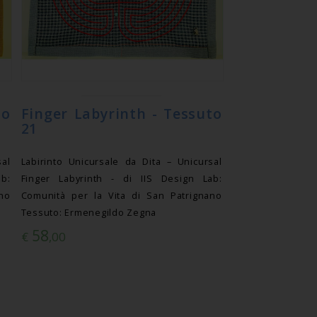
to
Finger Labyrinth - Tessuto
21
sal
Labirinto Unicursale da Dita – Unicursal
b:
Finger Labyrinth - di IIS Design Lab:
no
Comunità per la Vita di San Patrignano
Tessuto: Ermenegildo Zegna
58
€
,00