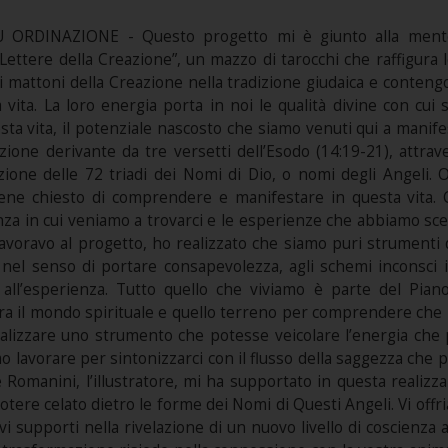
 ORDINAZIONE - Questo progetto mi è giunto alla ment
ettere della Creazione”, un mazzo di tarocchi che raffigura 
i mattoni della Creazione nella tradizione giudaica e conten
 vita. La loro energia porta in noi le qualità divine con cu
sta vita, il potenziale nascosto che siamo venuti qui a manif
zione derivante da tre versetti dell’Esodo (14:19-21), attr
azione delle 72 triadi dei Nomi di Dio, o nomi degli Angeli.
viene chiesto di comprendere e manifestare in questa vita. 
za in cui veniamo a trovarci e le esperienze che abbiamo scel
avoravo al progetto, ho realizzato che siamo puri strumenti 
, nel senso di portare consapevolezza, agli schemi inconsci i
 all’esperienza. Tutto quello che viviamo è parte del Pia
a il mondo spirituale e quello terreno per comprendere che i
alizzare uno strumento che potesse veicolare l’energia che p
 lavorare per sintonizzarci con il flusso della saggezza che pr
 Romanini, l’illustratore, mi ha supportato in questa realiz
potere celato dietro le forme dei Nomi di Questi Angeli. Vi off
i supporti nella rivelazione di un nuovo livello di coscienza a