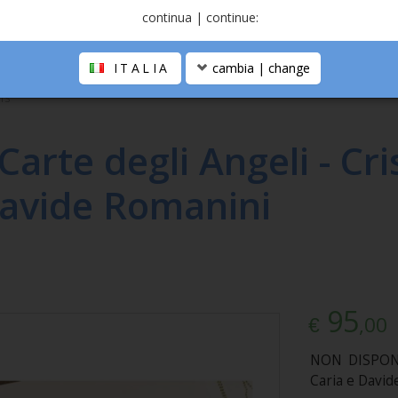
continua | continue:
ITALIA
cambia | change
IS
Carte degli Angeli - Cri
avide Romanini
95
,00
€
NON DISPONIB
Caria e Davi