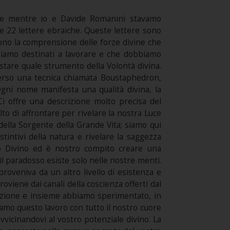
e mentre io e Davide Romanini stavamo
le 22 lettere ebraiche. Queste lettere sono
gono la comprensione delle forze divine che
i siamo destinati a lavorare e che dobbiamo
estare quale strumento della Volontà divina.
averso una tecnica chiamata Boustaphedron,
 Ogni nome manifesta una qualità divina, la
Ci offre una descrizione molto precisa del
to di affrontare per rivelare la nostra Luce
della Sorgente della Grande Vita; siamo qui
stintivi della natura e rivelare la saggezza
no Divino ed è nostro compito creare una
l paradosso esiste solo nelle nostre menti.
roveniva da un altro livello di esistenza e
oviene dai canali della coscienza offerti dal
zazione e insieme abbiamo sperimentato, in
riamo questo lavoro con tutto il nostro cuore
vvicinandovi al vostro potenziale divino. La