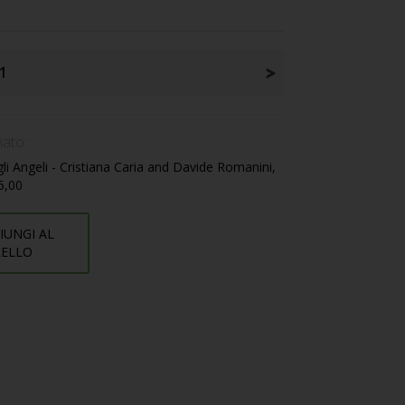
1
ato :
li Angeli - Cristiana Caria and Davide Romanini,
95,00
IUNGI AL
RELLO