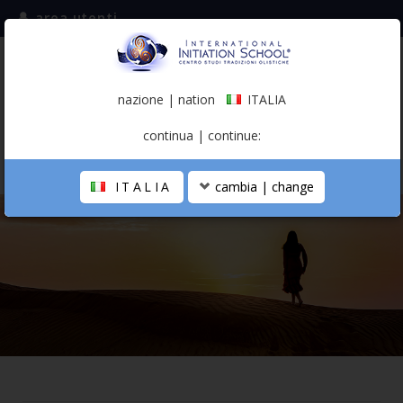
area utenti
iscriviti alla mailing list
ITALIA
(italiano)
nazione | nation
ITALIA
0,00 €
continua | continue:
ITALIA
cambia | change
LA SCUOLA
PERCORSO PERSONALE
PROFESSIONISTA OLISTICO
CALENDARIO
CONTATTI
SHOP