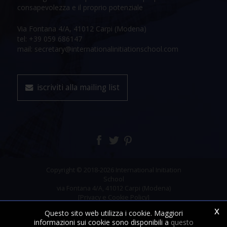
consapevolezza e il proprio potenziale
Via Fontana 4/A, 41012 Carpi (Modena)
tel: +39 059 686147
mail: secretary@internationalinitiationschool.com
iscriviti alla mailing list
Copyright © 2018-2026 International Initiation
School
via Fontana 4/A, 41012 Carpi (Modena)
[Privacy e Cookie Policy]
x
Questo sito web utilizza i cookie. Maggiori
informazioni sui cookie sono disponibili a
questo