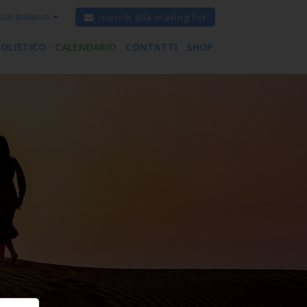
ALIA
(italiano)
iscriviti alla mailing list
 OLISTICO
CALENDARIO
CONTATTI
SHOP