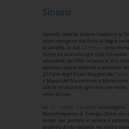
Sinossi
Secondo diverse antiche tradizioni la li
alcuni ritengono che fosse la lingua parl
la sacralità. Le sue
22 Lettere
sono ritenut
Divino ha costruito ogni cosa che esiste
aminoacidi del DNA richiama la loro for
pianeta o segno zodiacale o elemento del
22 Carte degli Arcani Maggiori dei
Tarocc
o Mappa del Macrocosmo e Microcosmo in
solo la struttura di ogni cosa che esist
verso la Luce.
Le
22 Lettere Ebraiche
compongono a
Nomi/Frequenze di Energia Divina con c
tempo per portare in essere il potenzi
progetto di vita nascosto nel nostro nome