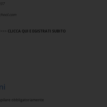
037
school.com
 >>>
CLICCA QUI E EGISTRATI SUBITO
ni
mpilare obbligatoriamente