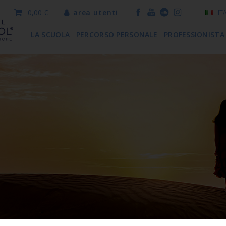
0,00 €
area utenti
IT
LA SCUOLA
PERCORSO PERSONALE
PROFESSIONISTA