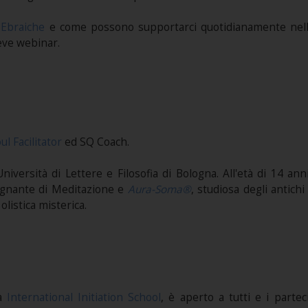
 Ebraiche
e come possono supportarci quotidianamente nella
eve webinar.
ul Facilitator
ed SQ Coach.
l’Università di Lettere e Filosofia di Bologna. All'età di 14 
egnante di Meditazione e
Aura-Soma®
, studiosa degli antic
olistica misterica.
da
International Initiation School
, è aperto a tutti e i parte