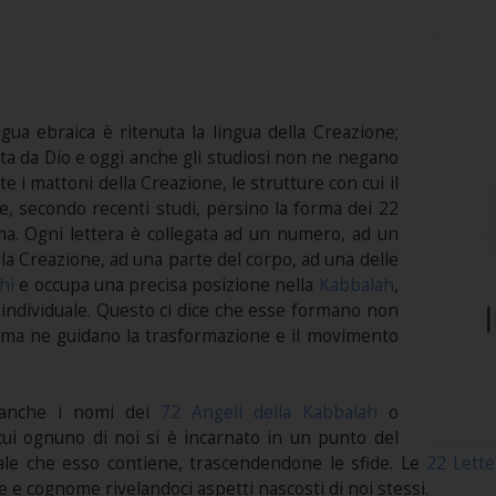
ngua ebraica è ritenuta la lingua della Creazione;
ata da Dio e oggi anche gli studiosi non ne negano
e i mattoni della Creazione, le strutture con cui il
 e, secondo recenti studi, persino la forma dei 22
ma. Ogni lettera è collegata ad un numero, ad un
la Creazione, ad una parte del corpo, ad una delle
hi
e occupa una precisa posizione nella
Kabbalah
,
dividuale. Questo ci dice che esse formano non
e, ma ne guidano la trasformazione e il movimento
nche i nomi dei
72 Angeli della Kabbalah
o
ui ognuno di noi si è incarnato in un punto del
ale che esso contiene, trascendendone le sfide. Le
22 Lette
 e cognome rivelandoci aspetti nascosti di noi stessi.