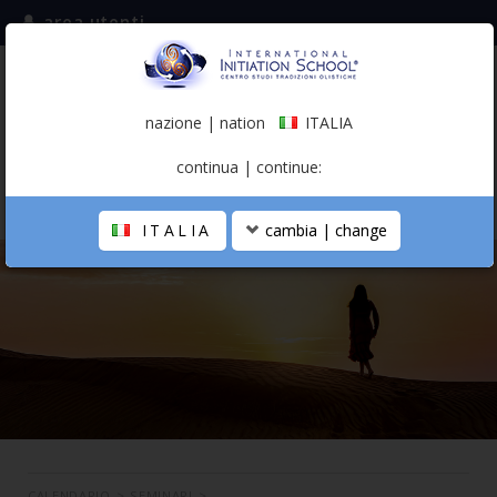
area utenti
iscriviti alla mailing list
ITALIA
(italiano)
nazione | nation
ITALIA
0,00 €
continua | continue:
ITALIA
cambia | change
LA SCUOLA
PERCORSO PERSONALE
PROFESSIONISTA OLISTICO
CALENDARIO
CONTATTI
SHOP
CALENDARIO
>
SEMINARI
>