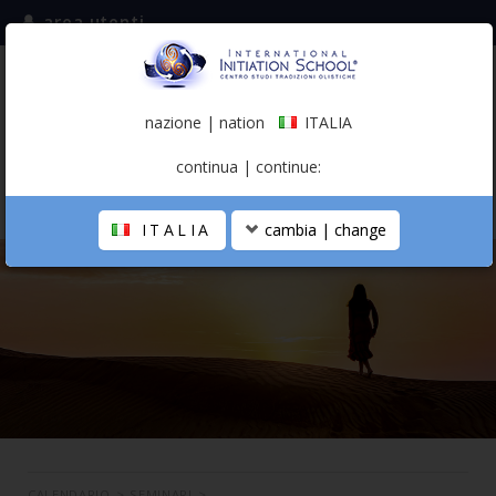
area utenti
iscriviti alla mailing list
ITALIA
(italiano)
nazione | nation
ITALIA
0,00 €
continua | continue:
ITALIA
cambia | change
LA SCUOLA
PERCORSO PERSONALE
PROFESSIONISTA OLISTICO
CALENDARIO
CONTATTI
SHOP
CALENDARIO
>
SEMINARI
>