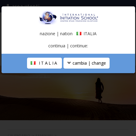
area utenti
iscriviti alla mailing list
ITALIA
(italiano)
nazione | nation
ITALIA
0,00 €
continua | continue:
ITALIA
cambia | change
LA SCUOLA
PERCORSO PERSONALE
PROFESSIONISTA OLISTICO
CALENDARIO
CONTATTI
SHOP
CALENDARIO
>
SEMINARI
>