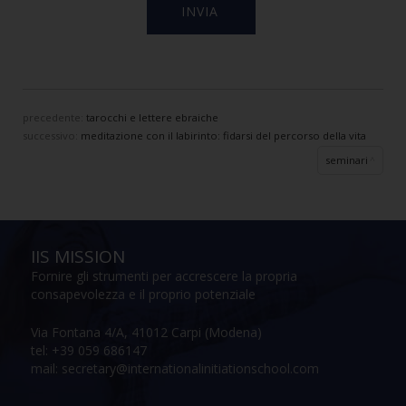
precedente:
tarocchi e lettere ebraiche
successivo:
meditazione con il labirinto: fidarsi del percorso della vita
seminari
IIS MISSION
Fornire gli strumenti per accrescere la propria
consapevolezza e il proprio potenziale
Via Fontana 4/A, 41012 Carpi (Modena)
tel: +39 059 686147
mail: secretary@internationalinitiationschool.com