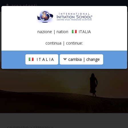
area utenti
iscriviti alla mailing list
ITALIA
(italiano)
nazione | nation
ITALIA
0,00 €
continua | continue:
ITALIA
cambia | change
LA SCUOLA
PERCORSO PERSONALE
PROFESSIONISTA OLISTICO
CALENDARIO
CONTATTI
SHOP
CALENDARIO
>
SEMINARI
>