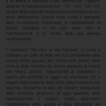
e di amore e sacrificio 11/99, definiscono i quattro
quadrati di manifestazione 9x9 - 7x7 - 5x5 - 3x3. Con
un giro della ruota del tempo/spazio stabiliamo la vera
croce dell'umanità. Questa croce rivela il diamante
della co-creazione. Esploriamo la composizione di
questo Diamante e dei suoi nove volti di
manifestazione e le forme delle sue diverse
caratteristiche.
Il seminario "chi crea la mia canzone" ci invita a
compiere un salto di fede nel ciclo precedente della
nostra storia passata per riconoscere alcune delle
forze e sfide istintive che hanno plasmato la nostra
vita finora, dandoci l'opportunità di possedere il
nostro più profondo e saggio sé amorevole. Ciò è
seguito dalla scoperta della Sfera della Creazione che
descrive, attraverso la voce dei numeri, l'evoluzione
della coscienza all'interno di ogni quadrato della
manifestazione. I numeri, infatti, descrivono
l'adattamento delle qualità e della attuabilità del