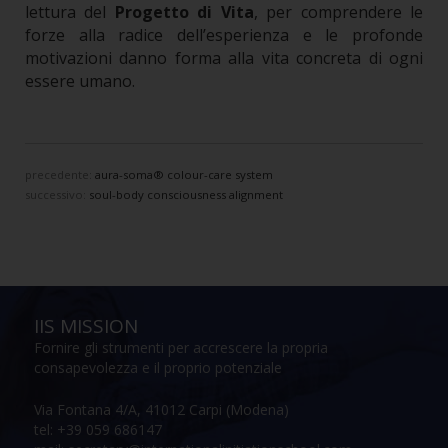
lettura del
Progetto di Vita
, per comprendere le
forze alla radice dell’esperienza e le profonde
motivazioni danno forma alla vita concreta di ogni
essere umano.
precedente:
aura-soma® colour-care system
successivo:
soul-body consciousness alignment
IIS MISSION
Fornire gli strumenti per accrescere la propria
consapevolezza e il proprio potenziale
Via Fontana 4/A, 41012 Carpi (Modena)
tel: +39 059 686147