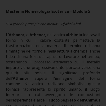
Master in Numerologia Esoterica – Modulo 5
“È il grande principio che media” -
Djwhal Khul
L’
Athanor
, o
Athenor
, nell’antica
alchimia
indicava il
forno in cui il calore costante permetteva la
trasformazione della materia. Il termine richiama
l’immagine del forno e, nella lettura alchemica, anche
l’idea di una fornace capace di lavorare nel tempo,
sostenendo il processo attraverso cui il metallo
impuro viene progressivamente portato verso una
qualità più nobile.
Il significato profondo
dell’
Athanor
supera l’immagine del forno
comune.
Nell’antica tradizione simbolica questa
fornace rappresenta lo spirito umano, il luogo
interiore in cui avvengono le combustioni
dell’esperienza e arde il
Fuoco Segreto dell’Anima
. I
suoi involucri, i suoi piani e i suoi strati diventano