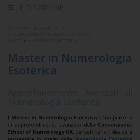
LE DISCIPLINE
CHI SIAMO
LA SCUOLA
>
LE DISCIPLINE
>
LA FONDATRICE
DISCIPLINE CRESCITA PERSONALE (A SCELTA)
>
MISSION AND VISION
MASTER IN NUMEROLOGIA ESOTERICA
VALORI
Master in Numerologia
INSEGNANTI
Esoterica
PERCORSO FORMATIVO
LE DISCIPLINE
Approfondimenti Avanzati di
ISCRIVITI ALLA SCUOLA
Numerologia Esoterica
DOCUMENTI SCARICABILI
IL NOSTRO SUPPORTO A
I
Master in Numerologia Esoterica
sono percorsi
di approfondimento avanzato della
Connaissance
CONTRIBUTO UNIONE EUROPEA
School of Numerology UK
, pensati per chi desidera
QUESTIONARIO IIS
proseguire lo studio della
Numerologia Esoterica