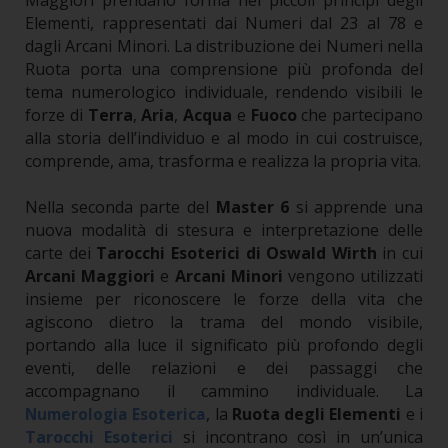
Maggiori prendano forma nei piccoli principi degli
Elementi, rappresentati dai Numeri dal 23 al 78 e
dagli Arcani Minori.
La distribuzione dei Numeri nella
Ruota porta una comprensione più profonda del
tema numerologico individuale, rendendo visibili le
forze di
Terra
,
Aria
,
Acqua
e
Fuoco
che partecipano
alla storia dell’individuo e al modo in cui costruisce,
comprende, ama, trasforma e realizza la propria vita.
Nella seconda parte del
Master 6
si apprende una
nuova modalità di stesura e interpretazione delle
carte dei
Tarocchi Esoterici di Oswald Wirth
in cui
Arcani Maggiori
e
Arcani Minori
vengono utilizzati
insieme per riconoscere le forze della vita che
agiscono dietro la trama del mondo visibile,
portando alla luce il significato più profondo degli
eventi, delle relazioni e dei passaggi che
accompagnano il cammino individuale. La
, la
Ruota degli Elementi
e i
Numerologia Esoterica
Tarocchi Esoterici
si incontrano così in un’unica