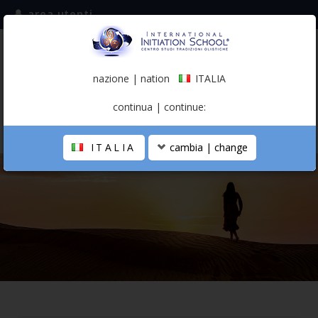
area utenti
iscriviti alla mailing list
ITALIA
(italiano)
nazione | nation
ITALIA
0,00 €
continua | continue:
ITALIA
cambia | change
LA SCUOLA
PERCORSO PERSONALE
PROFESSIONISTA OLISTICO
CALENDARIO
CONTATTI
SHOP