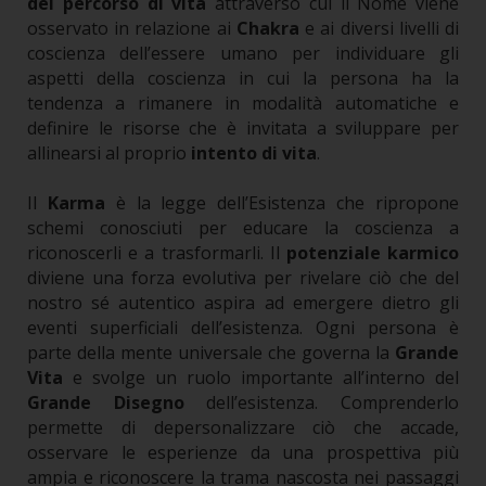
del percorso di vita
attraverso cui il Nome viene
osservato in relazione ai
Chakra
e ai diversi livelli di
coscienza dell’essere umano per individuare gli
aspetti della coscienza in cui la persona ha la
tendenza a rimanere in modalità automatiche e
definire le risorse che è invitata a sviluppare per
allinearsi al proprio
intento di vita
.
Il
Karma
è la legge dell’Esistenza che ripropone
schemi conosciuti per educare la coscienza a
riconoscerli e a trasformarli.
Il
potenziale karmico
diviene una forza evolutiva per rivelare ciò che del
nostro sé autentico aspira ad emergere dietro gli
eventi superficiali dell’esistenza.
Ogni persona è
parte della mente universale che governa la
Grande
Vita
e svolge un ruolo importante all’interno del
Grande Disegno
dell’esistenza. Comprenderlo
permette di depersonalizzare ciò che accade,
osservare le esperienze da una prospettiva più
ampia e riconoscere la trama nascosta nei passaggi