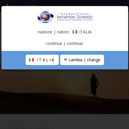
area utenti
iscriviti alla mailing list
ITALIA
(italiano)
nazione | nation
ITALIA
0,00 €
continua | continue:
ITALIA
cambia | change
LA SCUOLA
PERCORSO PERSONALE
PROFESSIONISTA OLISTICO
CALENDARIO
CONTATTI
SHOP
CALENDARIO
>
SEMINARI
>