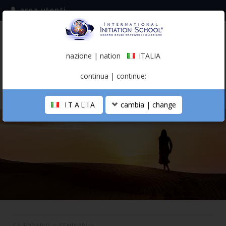
area utenti
iscriviti alla mailing list
ITALIA
(italiano)
nazione | nation
ITALIA
0,00 €
continua | continue:
ITALIA
cambia | change
LA SCUOLA
PERCORSO PERSONALE
PROFESSIONISTA OLISTICO
CALENDARIO
CONTATTI
SHOP
CALENDARIO
>
SEMINARI
>