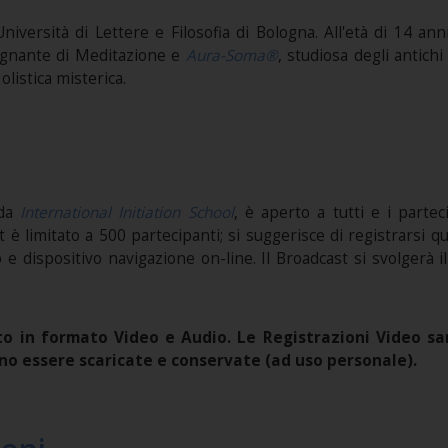
l’Università di Lettere e Filosofia di Bologna. All'età di 14 
egnante di Meditazione e
Aura-Soma®
, studiosa degli antic
olistica misterica.
 da
International Initiation School
, è aperto a tutti e i parte
st è limitato a 500 partecipanti; si suggerisce di registrarsi 
 e dispositivo navigazione on-line. Il Broadcast si svolgerà 
o in formato Video e Audio. Le Registrazioni Video sar
no essere scaricate e conservate (ad uso personale).