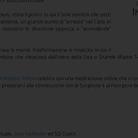
il Solstizio d’Estate.
itium, ossia il punto in cui il Sole sembra che sosti
icamente, un grande punto di “arresto” nel Cielo in
e a muoversi in direzione opposta e “ascendente”
brava la morte, trasformazione e rinascita in cui il
mbino che rinasceva dall'utero della Dea o Grande Madre Te
Initiation School
celebra con una meditazione online che ci con
per prepararci alla connessione con la Sorgente e al risorgere d
ituale,
Soul Facilitator
ed SQ Coach.