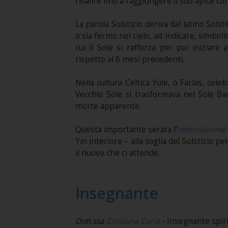
risalire fino a raggiungere il suo apice con 
La parola Solstizio deriva dal latino Solst
o sia fermo nel cielo, ad indicare, simbol
cui il Sole si rafforza per poi iniziar
rispetto ai 6 mesi precedenti.
Nella cultura Celtica Yule, o Farlas, cele
Vecchio Sole si trasformava nel Sole Ba
morte apparente.
Questa importante serata l’
International 
Yin interiore – alla soglia del Solstizio 
il nuovo che ci attende.
Insegnante
Dott.ssa
Cristiana Caria
- Insegnante spir