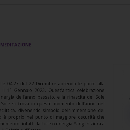
A MEDITAZIONE
alle 04:27 del 22 Dicembre aprendo le porte alla
 il 1° Gennaio 2023. Quest’antica celebrazione
nergia dell’anno passato, e la rinascita del Sole
l Sole si trova in questo momento dell’anno nel
eclittica, divenendo simbolo dell’immersione del
 Ed è proprio nel punto di maggiore oscurità che
o momento, infatti, la Luce o energia Yang inizierà a