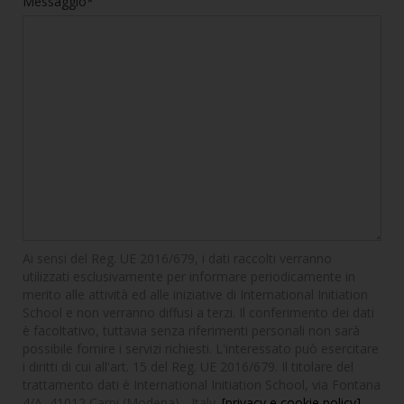
Messaggio*
Ai sensi del Reg. UE 2016/679, i dati raccolti verranno
utilizzati esclusivamente per informare periodicamente in
merito alle attività ed alle iniziative di International Initiation
School e non verranno diffusi a terzi. Il conferimento dei dati
è facoltativo, tuttavia senza riferimenti personali non sarà
possibile fornire i servizi richiesti. L'interessato può esercitare
i diritti di cui all'art. 15 del Reg. UE 2016/679. Il titolare del
trattamento dati è International Initiation School, via Fontana
4/A, 41012 Carpi (Modena) - Italy.
[privacy e cookie policy]