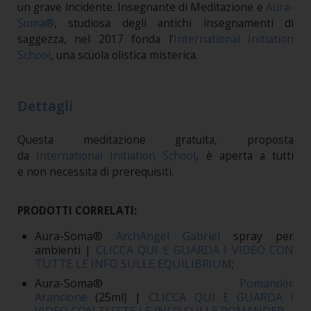
un grave incidente. Insegnante di Meditazione e
Aura-
Soma®
, studiosa degli antichi insegnamenti di
saggezza, nel 2017 fonda l’
International Initiation
School
, una scuola olistica misterica.
Dettagli
Questa meditazione gratuita, proposta
da
International Initiation School
, è aperta a tutti
e non necessita di prerequisiti.
PRODOTTI CORRELATI:
Aura-Soma®
ArchAngel Gabriel
spray per
ambienti |
CLICCA QUI E GUARDA I VIDEO CON
TUTTE LE INFO SULLE EQUILIBRIUM
;
Aura-Soma®
Pomander
Arancione
(25ml) |
CLICCA QUI E GUARDA I
VIDEO CON TUTTE LE INFO SULLE POMANDER
.