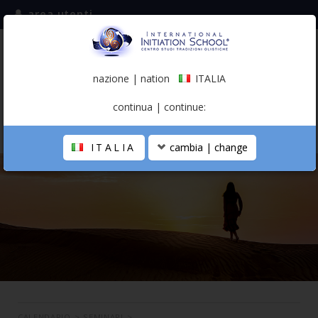
area utenti
iscriviti alla mailing list
ITALIA
(italiano)
nazione | nation
ITALIA
0,00 €
continua | continue:
ITALIA
cambia | change
LA SCUOLA
PERCORSO PERSONALE
PROFESSIONISTA OLISTICO
CALENDARIO
CONTATTI
SHOP
CALENDARIO
>
SEMINARI
>