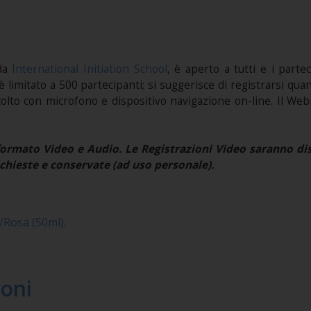
 da
International Initiation School
, è aperto a tutti e i parte
 è limitato a 500 partecipanti; si suggerisce di registrarsi qu
colto con microfono e dispositivo navigazione on-line. Il We
ormato Video e Audio. Le Registrazioni Video saranno disp
chieste e conservate (ad uso personale).
/Rosa (50ml)
.
ioni