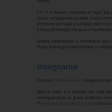
intenti.
L’11 è il numero associato ai regni più al
nuova consapevolezza della nostra conne
direzione spirituale e sviluppo dell’intu
il flusso di energia che aiuta a manifestare
Questa meditazione ci connetterà con l'
flusso di energia trasformativa. La medita
Insegnante
Dott.ssa
Cristiana Caria
- Insegnante spir
Nata in Italia, si è laureata con lode al
conseguenza di un grave incidente. Ins
l’
International Initiation School
, una scuol