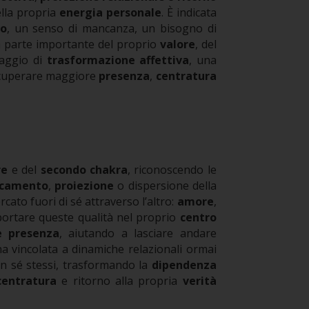
lla propria
energia personale
.
È indicata
vo
, un senso di mancanza, un bisogno di
na parte importante del proprio
valore
, del
saggio di
trasformazione affettiva
, una
ecuperare maggiore
presenza
,
centratura
re
e del
secondo chakra
, riconoscendo le
ccamento
,
proiezione
o dispersione della
cato fuori di sé attraverso l’altro:
amore
,
iportare queste qualità nel proprio
centro
e presenza
, aiutando a lasciare andare
a vincolata a dinamiche relazionali ormai
on sé stessi, trasformando la
dipendenza
centratura
e ritorno alla propria
verità