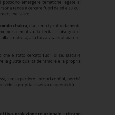
atti possono emergere tematiche legate al
ersona tende a cercare fuori da sé e su cui,
dersi nell’altro.
condo chakra
, due centri profondamente
 memoria emotiva, la ferita, il bisogno di
lla creatività, alla forza vitale, al piacere,
 che è stato cercato fuori di sé, lasciare
 la giusta qualità dell’amore e la propria
ssi, senza perdere i propri confini, perché
ivide la propria essenza e autenticità.
ettiva
,
proiezione relazionale
e
ritorno