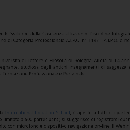
r lo Sviluppo della Coscienza attraverso Discipline Integrat
ne di Categoria Professionale A.I.P.O. n° 1197 - A.I.P.O. è n
l’Università di Lettere e Filosofia di Bologna. All'età di 14 
gnante, studiosa degli antichi insegnamenti di saggezza e 
Alta Formazione Professionale e Personale.
 da
International Initiation School
, è aperto a tutti e i parte
 è limitato a 500 partecipanti; si suggerisce di registrarsi qu
olto con microfono e dispositivo navigazione on-line. Il Webina