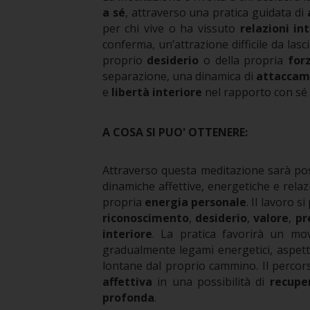
a sé
, attraverso una pratica guidata di
per chi vive o ha vissuto
relazioni in
conferma, un’attrazione difficile da la
proprio
desiderio
o della propria
for
separazione, una dinamica di
attaccam
e
libertà interiore
nel rapporto con sé s
A COSA SI PUO' OTTENERE:
Attraverso questa meditazione sarà pos
dinamiche affettive, energetiche e rel
propria
energia personale
. Il lavoro 
riconoscimento
,
desiderio
,
valore
,
pr
interiore
.
La pratica favorirà un m
gradualmente legami energetici, aspett
lontane dal proprio cammino.
Il perco
affettiva
in una possibilità di
recupe
profonda
.