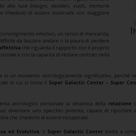
ndo alla luce bisogni, desideri, vuoti, memorie
che chiedono di essere osservate con maggiore
coinvolgimento emotivo, un senso di mancanza,
fficile da lasciare andare o la paura di perdere
ffettiva
che riguarda il rapporto con il proprio
rsonale e con la capacità di restare centrati nella
e in un momento astrologicamente significativo, perché n
cale in cui si trova il
Super Galactic Center – Super Cen
tema astrologico personale la dinamica della
relazione
c
uò diventare uno specchio potente, capace di riportare all
’anima che chiedono di essere recuperate.
ica ed Evolutiva
, il
Super Galactic Center
invita a com