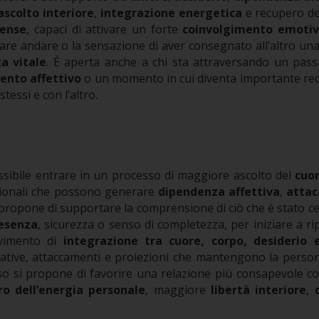
ascolto interiore
,
integrazione energetica
e recupero de
tense
, capaci di attivare un forte
coinvolgimento emoti
sciare andare o la sensazione di aver consegnato all’altro u
za vitale
.
È aperta anche a chi sta attraversando un pas
ento affettivo
o un momento in cui diventa importante r
tessi e con l’altro.
sibile entrare in un processo di maggiore ascolto del
cuo
azionali che possono generare
dipendenza affettiva
,
atta
si propone di supportare la comprensione di ciò che è stato cer
esenza
, sicurezza o senso di completezza, per iniziare a r
ovimento di
integrazione tra cuore, corpo, desiderio 
ative, attaccamenti e proiezioni che mantengono la person
rso si propone di favorire una relazione più consapevole c
ro dell’energia personale
, maggiore
libertà interiore
,