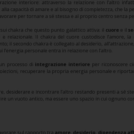
razione interiore: attraverso la relazione con l’altro inf
, alla capacità di amare e al bisogno di completezza, che la p
avorare per tornare a sé stessa e al proprio centro senza per
 sui chakra che questo punto galattico attiva: il
cuore
e il
se
ca e relazionale. Il chakra del cuore custodisce l’amore, la
o; il secondo chakra è collegato al desiderio, all’attrazione, a
i l’energia personale entra in relazione con l’altro.
 un processo di
integrazione interiore
per riconoscere ciò
ezioni, recuperare la propria energia personale e riportare
, desiderare e incontrare l’altro restando presenti a sé ste
ire un vuoto antico, ma essere uno spazio in cui ognuno cond
lavorare sul rapporto tra
amore
,
desiderio
,
dipendenza aff