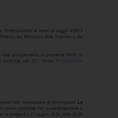
e. Professionista ai sensi di Legge 4/2013
ell’elenco del Ministero delle Imprese e del
anni vive un'esperienza di premorte (NDE) in
scrittrice, nel 2017 fonda l’
International
cipanti non necessitano di prerequisiti.
La
anto prima possibile. Per la partecipazione è
r si svolgerà il 22 Giugno 2026, dalle 21:30