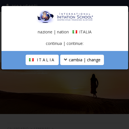
area utenti
iscriviti alla mailing list
ITALIA
(italiano)
nazione | nation
ITALIA
0,00 €
continua | continue:
ITALIA
cambia | change
LA SCUOLA
PERCORSO PERSONALE
PROFESSIONISTA OLISTICO
CALENDARIO
CONTATTI
SHOP
CALENDARIO
>
SEMINARI
>