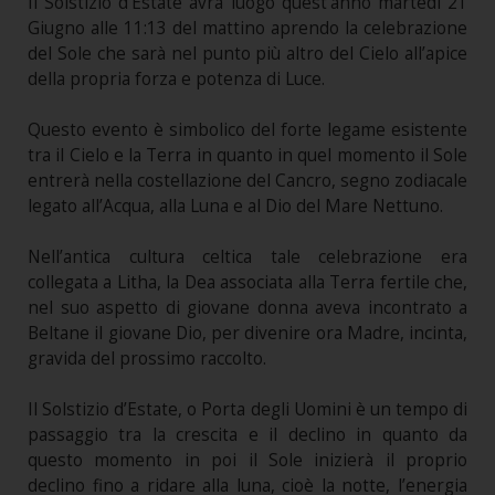
Il Solstizio d’Estate avrà luogo quest’anno martedì 21
Giugno alle 11:13 del mattino aprendo la celebrazione
del Sole che sarà nel punto più altro del Cielo all’apice
della propria forza e potenza di Luce.
Questo evento è simbolico del forte legame esistente
tra il Cielo e la Terra in quanto in quel momento il Sole
entrerà nella costellazione del Cancro, segno zodiacale
legato all’Acqua, alla Luna e al Dio del Mare Nettuno.
Nell’antica cultura celtica tale celebrazione era
collegata a Litha, la Dea associata alla Terra fertile che,
nel suo aspetto di giovane donna aveva incontrato a
Beltane il giovane Dio, per divenire ora Madre, incinta,
gravida del prossimo raccolto.
Il Solstizio d’Estate, o Porta degli Uomini è un tempo di
passaggio tra la crescita e il declino in quanto da
questo momento in poi il Sole inizierà il proprio
declino fino a ridare alla luna, cioè la notte, l’energia