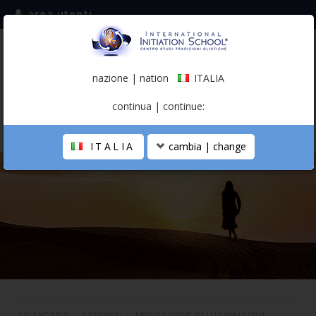
area utenti
iscriviti alla mailing list
ITALIA
(italiano)
nazione | nation
ITALIA
0,00 €
continua | continue:
ITALIA
cambia | change
LA SCUOLA
PERCORSO PERSONALE
PROFESSIONISTA OLISTICO
CALENDARIO
CONTATTI
SHOP
CALENDARIO
>
SEMINARI
>
MEDITAZIONE DI LUGHNASADH