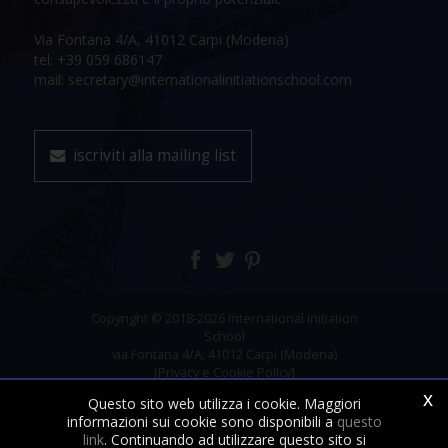
Via Fontana 4/A, 41012 Carpi (Modena)
tel: +39 059 686147
mail: secretary@internationalinitiationschool.com
iscriviti alla mailing list
Copyright © 2018-2026 International Initiation
School
via Fontana 4/A, 41012 Carpi (Modena)
[Privacy e Cookie Policy]
x
Questo sito web utilizza i cookie. Maggiori
informazioni sui cookie sono disponibili a
questo
link
. Continuando ad utilizzare questo sito si