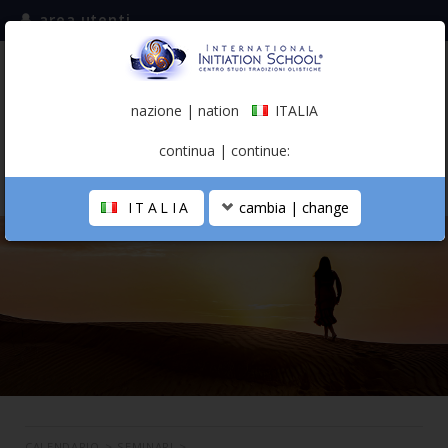
area utenti
iscriviti alla mailing list
ITALIA
(italiano)
nazione | nation
ITALIA
0,00 €
continua | continue:
ITALIA
cambia | change
LA SCUOLA
PERCORSO PERSONALE
PROFESSIONISTA OLISTICO
CALENDARIO
CONTATTI
SHOP
CALENDARIO
>
SEMINARI
>