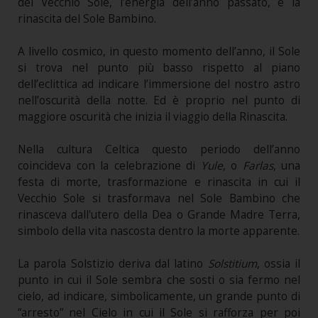
del Vecchio Sole, l’energia dell’anno passato, e la
rinascita del Sole Bambino.
A livello cosmico, in questo momento dell’anno, il Sole
si trova nel punto più basso rispetto al piano
dell’eclittica ad indicare l’immersione del nostro astro
nell’oscurità della notte. Ed è proprio nel punto di
maggiore oscurità che inizia il viaggio della Rinascita.
Nella cultura Celtica questo periodo dell’anno
coincideva con la celebrazione di
Yule
, o
Farlas
, una
festa di morte, trasformazione e rinascita in cui il
Vecchio Sole si trasformava nel Sole Bambino che
rinasceva dall'utero della Dea o Grande Madre Terra,
simbolo della vita nascosta dentro la morte apparente.
La parola Solstizio deriva dal latino
Solstitium
, ossia il
punto in cui il Sole sembra che sosti o sia fermo nel
cielo, ad indicare, simbolicamente, un grande punto di
“arresto” nel Cielo in cui il Sole si rafforza per poi