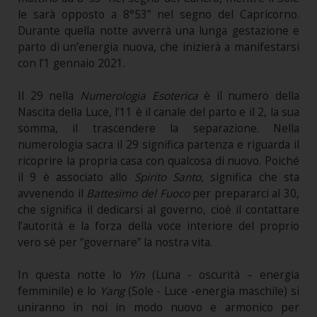
le sarà opposto a 8°53” nel segno del Capricorno.
Durante quella notte avverrà una lunga gestazione e
parto di un’energia nuova, che inizierà a manifestarsi
con l’1 gennaio 2021.
Il 29 nella
Numerologia Esoterica
è il numero della
Nascita della Luce, l’11 è il canale del parto e il 2, la sua
somma, il trascendere la separazione. Nella
numerologia sacra il 29 significa partenza e riguarda il
ricoprire la propria casa con qualcosa di nuovo. Poiché
il 9 è associato allo
Spirito Santo
, significa che sta
avvenendo il
Battesimo del Fuoco
per prepararci al 30,
che significa il dedicarsi al governo, cioè il contattare
l’autorità e la forza della voce interiore del proprio
vero sé per “governare” la nostra vita.
In questa notte lo
Yin
(Luna - oscurità – energia
femminile) e lo
Yang
(Sole - Luce -energia maschile) si
uniranno in noi in modo nuovo e armonico per