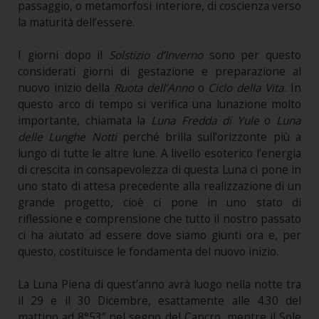
passaggio, o metamorfosi interiore, di coscienza verso
la maturità dell’essere.
I giorni dopo il
Solstizio d’Inverno
sono per questo
considerati giorni di gestazione e preparazione al
nuovo inizio della
Ruota dell’Anno
o
Ciclo della Vita
. In
questo arco di tempo si verifica una lunazione molto
importante, chiamata la
Luna Fredda di Yule
o
Luna
delle Lunghe Notti
perché brilla sull’orizzonte più a
lungo di tutte le altre lune. A livello esoterico l’energia
di crescita in consapevolezza di questa Luna ci pone in
uno stato di attesa precedente alla realizzazione di un
grande progetto, cioè ci pone in uno stato di
riflessione e comprensione che tutto il nostro passato
ci ha aiutato ad essere dove siamo giunti ora e, per
questo, costituisce le fondamenta del nuovo inizio.
La Luna Piena di quest’anno avrà luogo nella notte tra
il 29 e il 30 Dicembre, esattamente alle 4.30 del
mattino ad 8°53” nel segno del Cancro, mentre il Sole