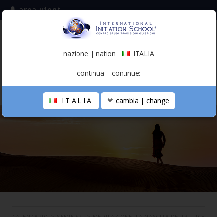
area utenti
iscriviti alla mailing list
ITALIA
(italiano)
nazione | nation
ITALIA
0,00 €
continua | continue:
ITALIA
cambia | change
LA SCUOLA
PERCORSO PERSONALE
PROFESSIONISTA OLISTICO
CALENDARIO
CONTATTI
SHOP
CALENDARIO
>
SEMINARI
>
MEDITAZIONE: LA NASCITA DELLA LUCE