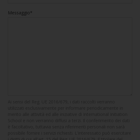
Messaggio*
Ai sensi del Reg. UE 2016/679, i dati raccolti verranno
utilizzati esclusivamente per informare periodicamente in
merito alle attività ed alle iniziative di International Initiation
School e non verranno diffusi a terzi. Il conferimento dei dati
è facoltativo, tuttavia senza riferimenti personali non sarà
possibile fornire i servizi richiesti. L'interessato può esercitare
i diritti di cui all'art. 15 del Reg. UE 2016/679. Il titolare del