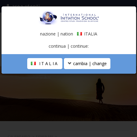
area utenti
iscriviti alla mailing list
ITALIA
(italiano)
nazione | nation
ITALIA
0,00 €
continua | continue:
ITALIA
cambia | change
LA SCUOLA
PERCORSO PERSONALE
PROFESSIONISTA OLISTICO
CALENDARIO
CONTATTI
SHOP
CALENDARIO
>
SEMINARI
>