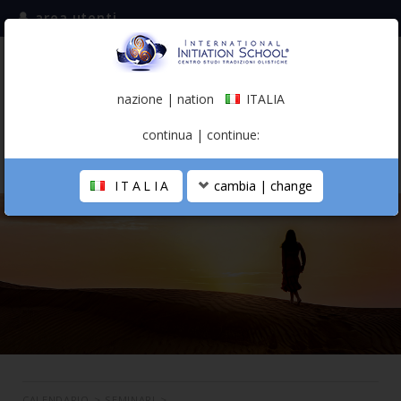
area utenti
iscriviti alla mailing list
ITALIA
(italiano)
nazione | nation
ITALIA
0,00 €
continua | continue:
ITALIA
cambia | change
LA SCUOLA
PERCORSO PERSONALE
PROFESSIONISTA OLISTICO
CALENDARIO
CONTATTI
SHOP
CALENDARIO
>
SEMINARI
>