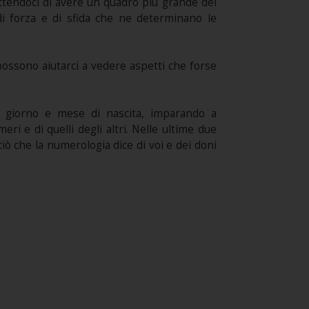
ettendoci di avere un quadro più grande del
 di forza e di sfida che ne determinano le
 possono aiutarci a vedere aspetti che forse
ro giorno e mese di nascita, imparando a
ri e di quelli degli altri. Nelle ultime due
iò che la numerologia dice di voi e dei doni