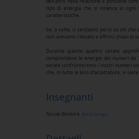
dell’altro nella relazione è possibile c
tipo di energia che si innesca in ogni 
caratteristiche.
Se, a volte, ci sentiamo persi su ciò che
non avevamo rilevato e offrirci chiavi di s
Durante queste quattro serate approfo
comprendere le energie dei numeri da 1 a 
serate confronteremo i vostri numeri con 
che, in tutte le loro sfaccettature, vi siete 
Insegnanti
Nicole Bertoli
e
Ilaria Longo
.
Dettagli