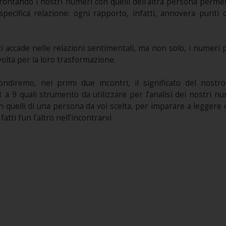
onfrontando i nostri numeri con quelli dell’altra persona perm
specifica relazione: ogni rapporto, infatti, annovera punti
 ci accade nelle relazioni sentimentali, ma non solo, i numeri
volta per la loro trasformazione.
ndiremo, nei primi due incontri, il significato del nost
9 quali strumento da utilizzare per l’analisi dei nostri nume
quelli di una persona da voi scelta, per imparare a leggere c
fatti l’un l’altro nell’incontrarvi.