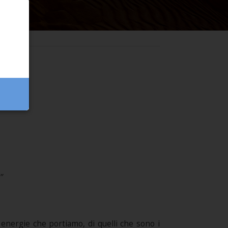
i”
 energie che portiamo, di quelli che sono i