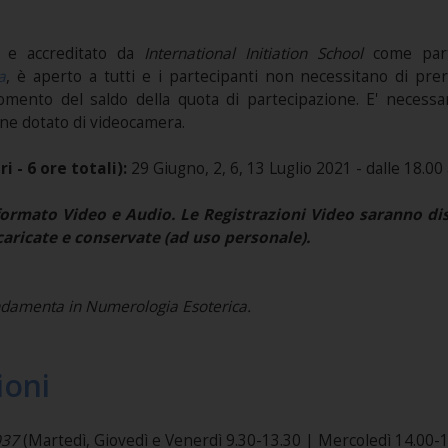
o e accreditato da
International Initiation School
come pa
a
, è aperto a tutti e i partecipanti non necessitano di prereq
 momento del saldo della quota di partecipazione. E' necessa
ine dotato di videocamera.
 - 6 ore totali):
29 Giugno, 2, 6, 13 Luglio 2021 - dalle 18.00 
ormato Video e Audio. Le Registrazioni Video saranno disp
aricate e conservate (ad uso personale).
damenta in Numerologia Esoterica.
ioni
037
(Martedì, Giovedì e Venerdì 9.30-13.30 | Mercoledì 14.00-1