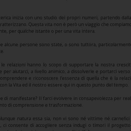
terica inizia con uno studio dei propri numeri, partendo dal
ratterizzano. Questa vita non è però un viaggio che compiamo 
te, per qualche istante o per una vita intera.
 alcune persone sono state, o sono tuttora, particolarmente 
e.
 le relazioni hanno lo scopo di supportare la nostra crescit
 per aiutarci, a livello animico, a dissolverle e portarci vers
 comprendere e riconoscere l’essenza di quella che è la rela
, con la Vita ed il nostro essere qui in questo punto del tempo.
one di manifestare? Il farci evolvere in consapevolezza per rea
ento di comprensione e trasformazione.
lunque natura essa sia, non vi sono né vittime né carnefici e
i, ci consente di accogliere senza indugi o timori il proget