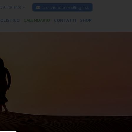
ALIA
(italiano)
iscriviti alla mailing list
 OLISTICO
CALENDARIO
CONTATTI
SHOP