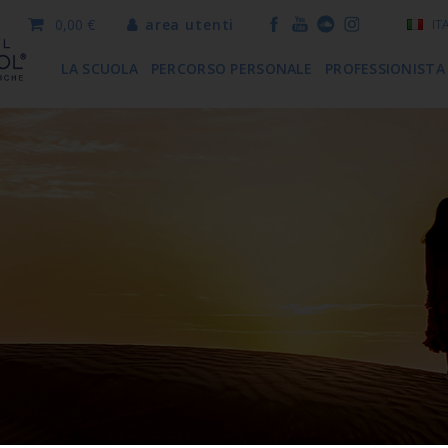
0,00 €
area utenti
IT
LA SCUOLA
PERCORSO PERSONALE
PROFESSIONISTA