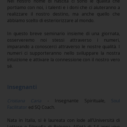
Nel nostro nome di nascita ci sono le qualità che
portiamo con noi, i talenti e i doni che ci aiuteranno a
realizzare il nostro destino, ma anche quello che
abbiamo scelto di esteriorizzare al mondo.
In questo breve seminario insieme di una giornata,
osserveremo noi stessi attraverso i numeri,
imparando a conoscerci attraverso le nostre qualità. I
numeri ci supporteranno nello sviluppare la nostra
intuizione e attivare la connessione con il nostro vero
sé.
Insegnanti
Cristiana Caria
- Insegnante Spirituale,
Soul
Facilitator
ed SQ Coach.
Nata in Italia, si è laureata con lode all’Università di
Lettere e Filosofia di Bologna. All'età di 14 anni vive