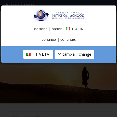
area utenti
iscriviti alla mailing list
ITALIA
(italiano)
nazione | nation
ITALIA
0,00 €
continua | continue:
ITALIA
cambia | change
LA SCUOLA
PERCORSO PERSONALE
PROFESSIONISTA OLISTICO
CALENDARIO
CONTATTI
SHOP
CALENDARIO
>
SEMINARI
>