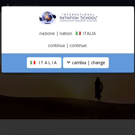
area utenti
iscriviti alla mailing list
ITALIA
(italiano)
nazione | nation
ITALIA
0,00 €
continua | continue:
ITALIA
cambia | change
LA SCUOLA
PERCORSO PERSONALE
PROFESSIONISTA OLISTICO
CALENDARIO
CONTATTI
SHOP
CALENDARIO
>
SEMINARI
>