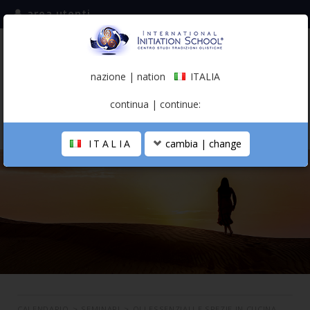
area utenti
iscriviti alla mailing list
ITALIA
(italiano)
nazione | nation
ITALIA
0,00 €
continua | continue:
ITALIA
cambia | change
LA SCUOLA
PERCORSO PERSONALE
PROFESSIONISTA OLISTICO
CALENDARIO
CONTATTI
SHOP
CALENDARIO
>
SEMINARI
>
OLI ESSENZIALI E SPEZIE IN CUCINA