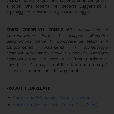
snack. Cappellino. Quadernino per appunti con penna
e colori. Una coperta per sedersi. Suggeriamo di
equipaggiarsi di mantella o giacca antipioggia.
CORSI CORRELATI CONSIGLIATI:
Meditazione e
Concentrazione Parte 1
;
Sviluppo Maieutico
dell’Intuizione (Parte 1)
;
Conoscere Se Stessi e il
Cambiamento
;
Fondamenta in Numerologia
Esoterica
;
Aura-Soma® Livello 1: Corso Blu; Astrologia
Esoterica (Parte 1 e Parte 2)
.
La frequentazione di
questi corsi è consigliata al fine di ottenere una più
esaustiva comprensione dell'argomento.
PRODOTTI CORRELATI:
Aura-Soma
®
Pomander Verde Oliva (25ml)
;
Aura-Soma
®
Essenza del Colore Oliva (30ml)
.