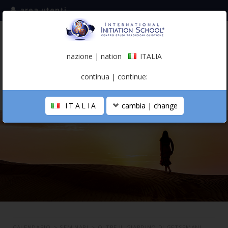
area utenti
iscriviti alla mailing list
ITALIA
(italiano)
nazione | nation
ITALIA
0,00 €
continua | continue:
ITALIA
cambia | change
LA SCUOLA
PERCORSO PERSONALE
PROFESSIONISTA OLISTICO
CALENDARIO
CONTATTI
SHOP
CALENDARIO
>
SEMINARI
>
OLTRE IL GIARDINO DI GETSEMANI