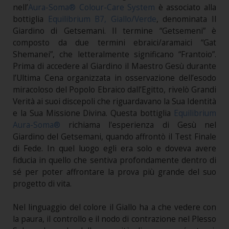
nell’
Aura-Soma® Colour-Care System
è associato alla
bottiglia
Equilibrium B7, Giallo/Verde
, denominata Il
Giardino di Getsemani. Il termine “Getsemeni” è
composto da due termini ebraici/aramaici “Gat
Shemanei”, che letteralmente significano “Frantoio”.
Prima di accedere al Giardino il Maestro Gesù durante
l’Ultima Cena organizzata in osservazione dell’esodo
miracoloso del Popolo Ebraico dall’Egitto, rivelò Grandi
Verità ai suoi discepoli che riguardavano la Sua Identità
e la Sua Missione Divina. Questa bottiglia
Equilibrium
Aura-Soma®
richiama l'esperienza di Gesù nel
Giardino del Getsemani, quando affrontò il Test Finale
di Fede. In quel luogo egli era solo e doveva avere
fiducia in quello che sentiva profondamente dentro di
sé per poter affrontare la prova più grande del suo
progetto di vita.
Nel linguaggio del colore il Giallo ha a che vedere con
la paura, il controllo e il nodo di contrazione nel Plesso