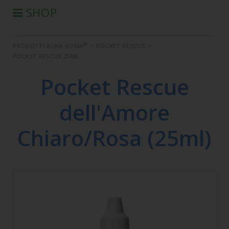
SHOP
®
PRODOTTI AURA-SOMA
®
PRODOTTI AURA-SOMA
>
POCKET RESCUE
>
PRODOTTI IIS
POCKET RESCUE 25ML
SEMINARI
Pocket Rescue
SEMINARI IN DIFFERITA
LIBRI
dell'Amore
CONDIZIONI DI VENDITA
Chiaro/Rosa (25ml)