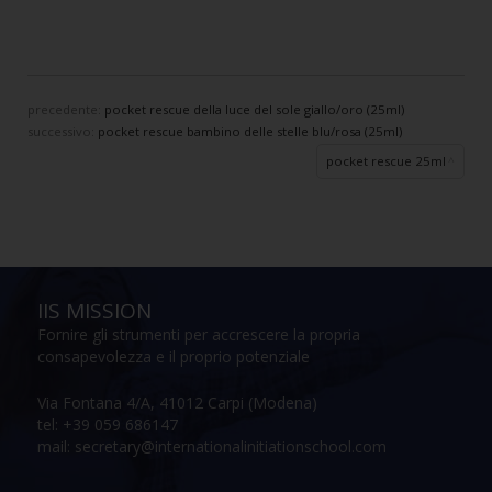
precedente:
pocket rescue della luce del sole giallo/oro (25ml)
successivo:
pocket rescue bambino delle stelle blu/rosa (25ml)
pocket rescue 25ml
IIS MISSION
Fornire gli strumenti per accrescere la propria
consapevolezza e il proprio potenziale
Via Fontana 4/A, 41012 Carpi (Modena)
tel: +39 059 686147
mail: secretary@internationalinitiationschool.com