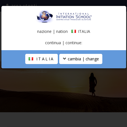
area utenti
iscriviti alla mailing list
ITALIA
(italiano)
nazione | nation
ITALIA
0,00 €
continua | continue:
ITALIA
cambia | change
LA SCUOLA
PERCORSO PERSONALE
PROFESSIONISTA OLISTICO
CALENDARIO
CONTATTI
SHOP