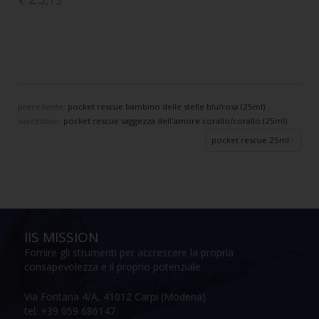
precedente:
pocket rescue bambino delle stelle blu/rosa (25ml)
successivo:
pocket rescue saggezza dell'amore corallo/corallo (25ml)
pocket rescue 25ml
IIS MISSION
Fornire gli strumenti per accrescere la propria
consapevolezza e il proprio potenziale
Via Fontana 4/A, 41012 Carpi (Modena)
tel: +39 059 686147