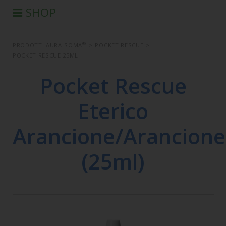
SHOP
®
PRODOTTI AURA-SOMA
®
PRODOTTI AURA-SOMA
>
POCKET RESCUE
>
PRODOTTI IIS
POCKET RESCUE 25ML
SEMINARI
Pocket Rescue
SEMINARI IN DIFFERITA
LIBRI
Eterico
CONDIZIONI DI VENDITA
Arancione/Arancione
(25ml)