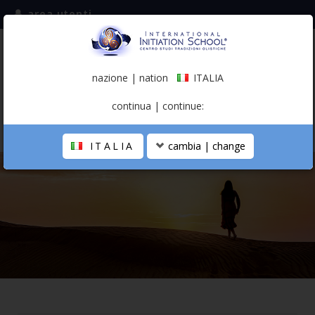
area utenti
iscriviti alla mailing list
ITALIA
(italiano)
nazione | nation
ITALIA
0,00 €
continua | continue:
ITALIA
cambia | change
LA SCUOLA
PERCORSO PERSONALE
PROFESSIONISTA OLISTICO
CALENDARIO
CONTATTI
SHOP