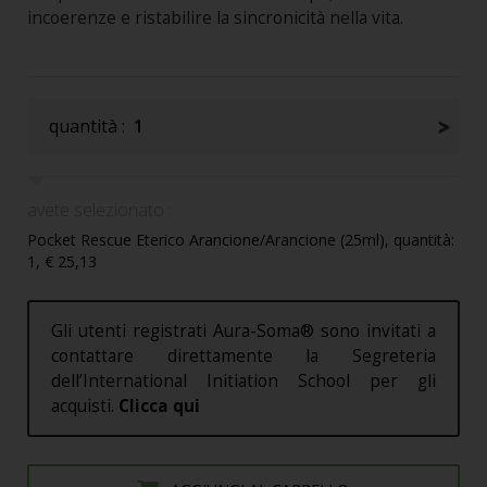
incoerenze e ristabilire la sincronicità nella vita.
quantità :
1
avete selezionato :
Pocket Rescue Eterico Arancione/Arancione (25ml), quantità:
1, € 25,13
Gli utenti registrati Aura-Soma® sono invitati a
contattare direttamente la Segreteria
dell’International Initiation School per gli
acquisti.
Clicca qui