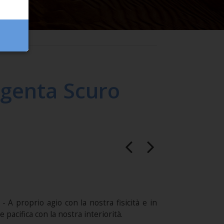
agenta Scuro
 - A proprio agio con la nostra fisicità e in
pacifica con la nostra interiorità.