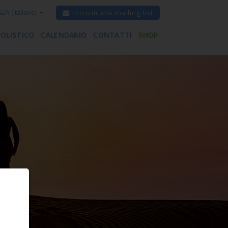
ALIA
(italiano)
iscriviti alla mailing list
 OLISTICO
CALENDARIO
CONTATTI
SHOP