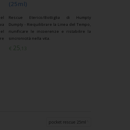
(25ml)
el
Rescue Eterico/Bottiglia di Humpty
va
Dumpty - Riequilibrare la Linea del Tempo,
el
riunificare le incoerenze e ristabilire la
ere
sincronicità nella vita.
25
€
,13
pocket rescue 25ml