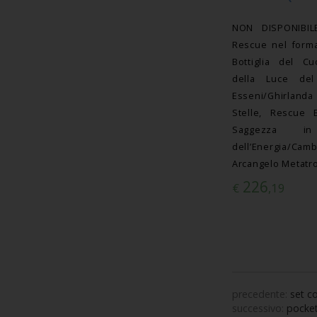
NON DISPONIBI
Rescue nel forma
Bottiglia del Cuo
della Luce del 
Esseni/Ghirlanda
Stelle, Rescue 
Saggezza i
dell’Energia/C
Arcangelo Metatr
226
€
,19
precedente:
set c
successivo:
pocket