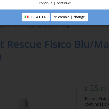
continua | continue:
ITALIA
cambia | change
®
OMA
>
POCKET RESCUE
>
POCKET RESCUE 25ML
t Rescue Fisico Blu/M
)
25
,13
€
Rescue Fisico
comunicazione 