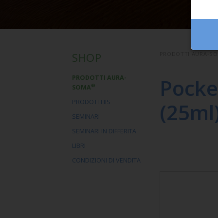
SHOP
PRODOTTI AURA-S
PRODOTTI AURA-
Pocke
®
SOMA
PRODOTTI IIS
(25ml
SEMINARI
SEMINARI IN DIFFERITA
LIBRI
CONDIZIONI DI VENDITA