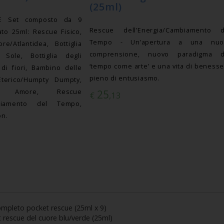
(25ml)
LE Set composto da 9
Rescue dell’Energia/Cambiamento d
to 25ml: Rescue Fisico,
Tempo - Un’apertura a una nuo
re/Atlantidea, Bottiglia
comprensione, nuovo paradigma d
Sole, Bottiglia degli
‘tempo come arte’ e una vita di beness
 di fiori, Bambino delle
pieno di entusiasmo.
Eterico/Humpty Dumpty,
n Amore, Rescue
25
€
,13
ambiamento del Tempo,
on.
ompleto pocket rescue (25ml x 9)
 rescue del cuore blu/verde (25ml)