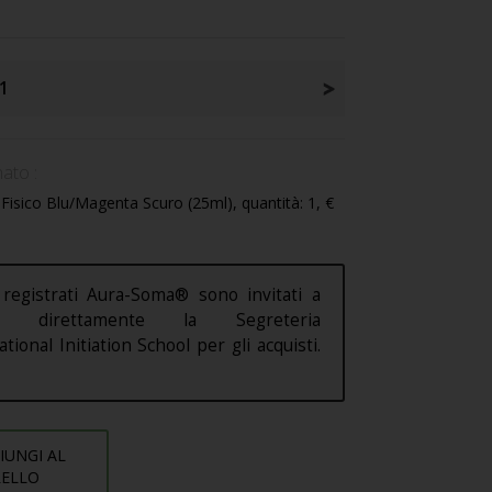
1
ato :
Fisico Blu/Magenta Scuro (25ml), quantità: 1, €
 registrati Aura-Soma® sono invitati a
are direttamente la Segreteria
ational Initiation School per gli acquisti.
IUNGI AL
RELLO