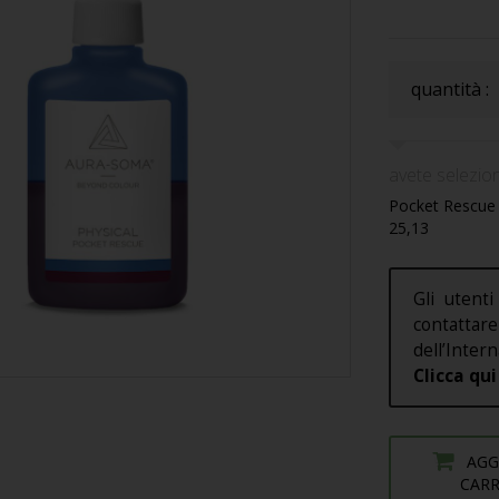
quantità :
avete selezion
Pocket Rescue 
25,13
Gli utenti
contatt
dell’Intern
Clicca qui
AGG
CAR