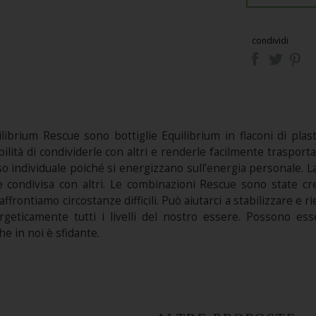
condividi
ilibrium Rescue sono bottiglie Equilibrium in flaconi di plas
bilità di condividerle con altri e renderle facilmente trasporta
o individuale poiché si energizzano sull’energia personale. La
e condivisa con altri. Le combinazioni Rescue sono state cr
frontiamo circostanze difficili. Può aiutarci a stabilizzare e ri
rgeticamente tutti i livelli del nostro essere. Possono e
e in noi è sfidante.