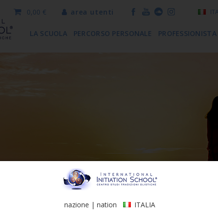
0,00 €
area utenti
IT
LA SCUOLA
PERCORSO PERSONALE
PROFESSIONISTA
nazione | nation
ITALIA