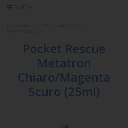
SHOP
®
PRODOTTI AURA-SOMA
®
PRODOTTI AURA-SOMA
>
POCKET RESCUE
>
PRODOTTI IIS
POCKET RESCUE 25ML
SEMINARI
Pocket Rescue
SEMINARI IN DIFFERITA
LIBRI
Metatron
CONDIZIONI DI VENDITA
Chiaro/Magenta
Scuro (25ml)