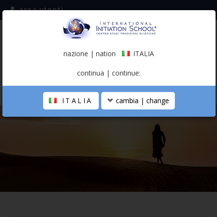
area utenti
iscriviti alla mailing list
ITALIA
(italiano)
nazione | nation
ITALIA
0,00 €
continua | continue:
ITALIA
cambia | change
LA SCUOLA
PERCORSO PERSONALE
PROFESSIONISTA OLISTICO
CALENDARIO
CONTATTI
SHOP