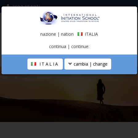
area utenti
iscriviti alla mailing list
ITALIA
(italiano)
nazione | nation
ITALIA
0,00 €
continua | continue:
ITALIA
cambia | change
LA SCUOLA
PERCORSO PERSONALE
PROFESSIONISTA OLISTICO
CALENDARIO
CONTATTI
SHOP