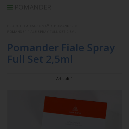
POMANDER
®
PRODOTTI AURA-SOMA
®
PRODOTTI AURA-SOMA
>
POMANDER
>
PRODOTTI IIS
POMANDER FIALE SPRAY FULL SET 2,5ML
SEMINARI
Pomander Fiale Spray
SEMINARI IN DIFFERITA
Full Set 2,5ml
LIBRI
CONDIZIONI DI VENDITA
Articoli: 1