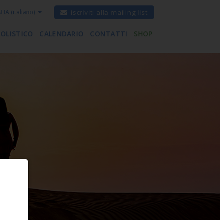
ALIA
(italiano)
iscriviti alla mailing list
 OLISTICO
CALENDARIO
CONTATTI
SHOP