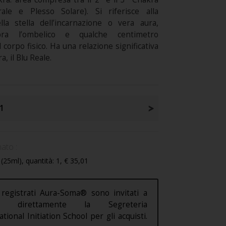
ale e Plesso Solare). Si riferisce alla
lla stella dell’incarnazione o vera aura,
ra l’ombelico e qualche centimetro
l corpo fisico. Ha una relazione significativa
a, il Blu Reale.
1
ato :
25ml), quantità: 1, € 35,01
 registrati Aura-Soma® sono invitati a
are direttamente la Segreteria
ational Initiation School per gli acquisti.