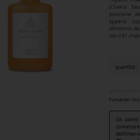
(Chakra Sacr
posizione de
appena sop
all’interno de
con il 6° chakr
quantità :
avete selezion
Pomander Oro (
Gli utenti
contatt
dell’Intern