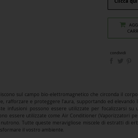
Clicca qui
AGG
CAR
condividi
cono sul campo bio-elettromagnetico che circonda il corpo fi
e, rafforzare e proteggere l’aura, supportando ed elevando la
este infusioni possono essere utilizzate per focalizzarsi su 
o essere utilizzate come Air Conditioner (Vaporizzatori per
 nutrono. Tutte queste meravigliose miscele di estratti di er
asformare il vostro ambiente.