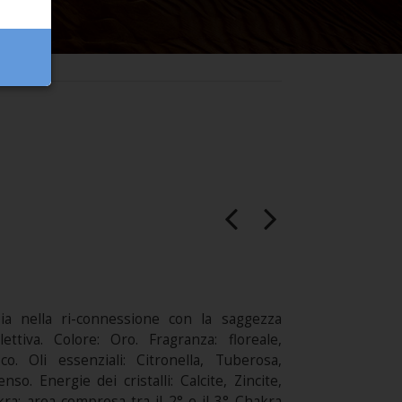
ia nella ri-connessione con la saggezza
lettiva. Colore: Oro. Fragranza: floreale,
sco. Oli essenziali: Citronella, Tuberosa,
nso. Energie dei cristalli: Calcite, Zincite,
ra: area compresa tra il 2° e il 3° Chakra