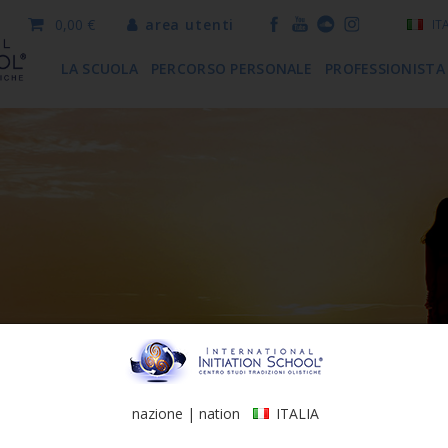
0,00 €
area utenti
IT
LA SCUOLA
PERCORSO PERSONALE
PROFESSIONISTA
nazione | nation
ITALIA