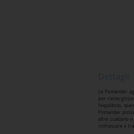
Dettagli
Le Pomander agis
per rienergizzar
l’equilibrio, qu
Pomander posson
altre scaldano e
rinfrescare e tr