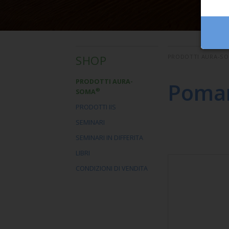
SHOP
PRODOTTI AURA-S
PRODOTTI AURA-
Poman
®
SOMA
PRODOTTI IIS
SEMINARI
SEMINARI IN DIFFERITA
LIBRI
CONDIZIONI DI VENDITA