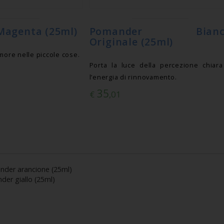
agenta (25ml)
Pomander Bianc
Originale (25ml)
more nelle piccole cose.
Porta la luce della percezione chiar
l’energia di rinnovamento.
35
€
,01
der arancione (25ml)
er giallo (25ml)