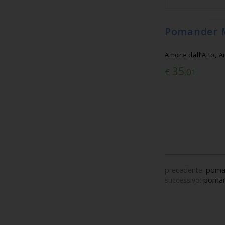
Pomander M
Amore dall’Alto, A
35
€
,01
precedente:
poman
successivo:
pomand