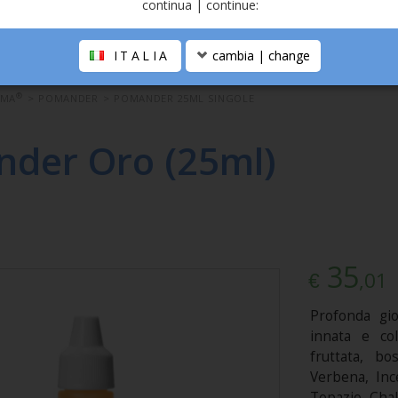
continua | continue:
ITALIA
cambia | change
®
OMA
>
POMANDER
>
POMANDER 25ML SINGOLE
der Oro (25ml)
35
,01
€
Profonda gio
innata e col
fruttata, bo
Verbena, Ince
Topazio. Chak