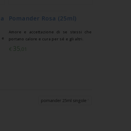
a
Pomander Rosa (25ml)
Amore e accettazione di se stessi che
a e
portano calore e cura per sé e gli altri.
35
€
,01
pomander 25ml singole