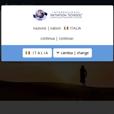
area utenti
iscriviti alla mailing list
ITALIA
(italiano)
nazione | nation
ITALIA
0,00 €
continua | continue:
ITALIA
cambia | change
LA SCUOLA
PERCORSO PERSONALE
PROFESSIONISTA OLISTICO
CALENDARIO
CONTATTI
SHOP