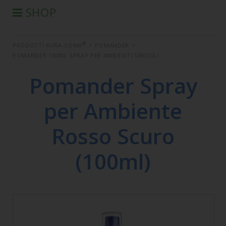
SHOP
®
PRODOTTI AURA-SOMA
®
PRODOTTI AURA-SOMA
>
POMANDER
>
PRODOTTI IIS
POMANDER 100ML SPRAY PER AMBIENTI SINGOLI
SEMINARI
Pomander Spray
SEMINARI IN DIFFERITA
LIBRI
per Ambiente
CONDIZIONI DI VENDITA
Rosso Scuro
(100ml)