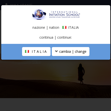
area utenti
iscriviti alla mailing list
ITALIA
(italiano)
nazione | nation
ITALIA
0,00 €
continua | continue:
ITALIA
cambia | change
LA SCUOLA
PERCORSO PERSONALE
PROFESSIONISTA OLISTICO
CALENDARIO
CONTATTI
SHOP