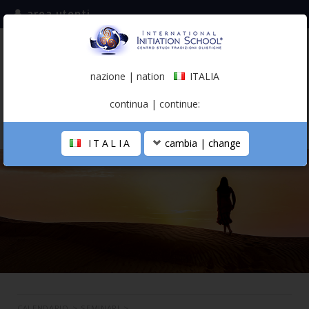
area utenti
iscriviti alla mailing list
ITALIA
(italiano)
nazione | nation
ITALIA
0,00 €
continua | continue:
ITALIA
cambia | change
LA SCUOLA
PERCORSO PERSONALE
PROFESSIONISTA OLISTICO
CALENDARIO
CONTATTI
SHOP
CALENDARIO
>
SEMINARI
>