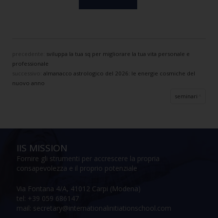
precedente:
sviluppa la tua sq per migliorare la tua vita personale e
professionale
successivo:
almanacco astrologico del 2026: le energie cosmiche del
nuovo anno
seminari
IIS MISSION
Fornire gli strumenti per accrescere la propria
consapevolezza e il proprio potenziale
Via Fontana 4/A, 41012 Carpi (Modena)
tel: +39 059 686147
mail: secretary@internationalinitiationschool.com