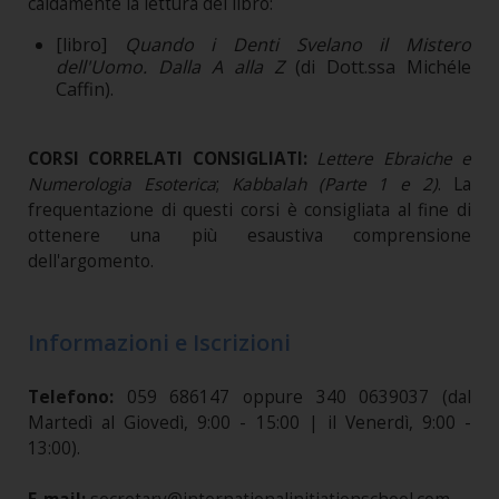
caldamente la lettura del libro:
[libro]
Quando i Denti Svelano il Mistero
dell'Uomo. Dalla A alla Z
(di Dott.ssa Michéle
Caffin).
CORSI CORRELATI CONSIGLIATI:
Lettere Ebraiche e
Numerologia Esoterica
;
Kabbalah (Parte 1 e 2)
. La
frequentazione di questi corsi è consigliata al fine di
ottenere una più esaustiva comprensione
dell'argomento.
Informazioni e Iscrizioni
Telefono:
059 686147 oppure 340 0639037 (dal
Martedì al Giovedì, 9:00 - 15:00 | il Venerdì, 9:00 -
13:00).